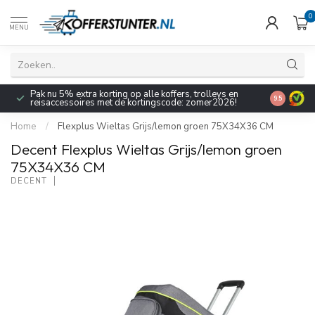
0
MENU
Pak nu 5% extra korting op alle koffers, trolleys en
9.5
reisaccessoires met de kortingscode: zomer2026!
Home
/
Flexplus Wieltas Grijs/lemon groen 75X34X36 CM
Decent Flexplus Wieltas Grijs/lemon groen
75X34X36 CM
DECENT