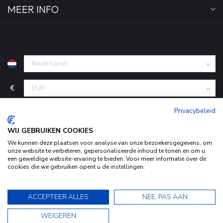
MEER INFO
€
Privacybeleid
WIJ GEBRUIKEN COOKIES
We kunnen deze plaatsen voor analyse van onze bezoekersgegevens, om
onze website te verbeteren, gepersonaliseerde inhoud te tonen en om u
een geweldige website-ervaring te bieden. Voor meer informatie over de
cookies die we gebruiken opent u de instellingen.
Door het gebruiken van onze website, ga je akkoord met het
© Copyright 2026 KofferStunter
- Powered by
Lightspeed
-
Begingoed.nl design
gebruik van cookies om onze website te verbeteren.
9.5
ACCEPTEER ALLES
NEE, PAS AAN
Dit bericht verbergen
9.5
WEIGEREN
Bekijk ons Privacy Statement voor meer informatie »