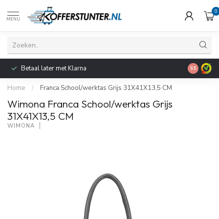
0
MENU
Voor 21:0
Betaal later met Klarna
9.5
bezorging
Home
/
Franca School/werktas Grijs 31X41X13,5 CM
Wimona Franca School/werktas Grijs
31X41X13,5 CM
WIMONA