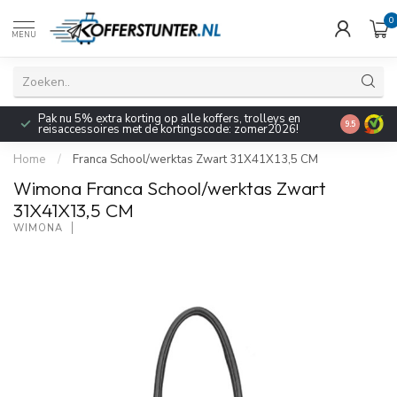
0
MENU
Pak nu 5% extra korting op alle koffers, trolleys en
9.5
reisaccessoires met de kortingscode: zomer2026!
Home
/
Franca School/werktas Zwart 31X41X13,5 CM
Wimona Franca School/werktas Zwart
31X41X13,5 CM
WIMONA