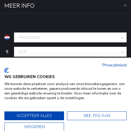
MEER INFO
€
Privacybeleid
WIJ GEBRUIKEN COOKIES
We kunnen deze plaatsen voor analyse van onze bezoekersgegevens, om
onze website te verbeteren, gepersonaliseerde inhoud te tonen en om u
een geweldige website-ervaring te bieden. Voor meer informatie over de
cookies die we gebruiken opent u de instellingen.
Door het gebruiken van onze website, ga je akkoord met het
© Copyright 2026 KofferStunter
- Powered by
Lightspeed
-
Begingoed.nl design
gebruik van cookies om onze website te verbeteren.
9.5
ACCEPTEER ALLES
NEE, PAS AAN
Dit bericht verbergen
9.5
WEIGEREN
Bekijk ons Privacy Statement voor meer informatie »