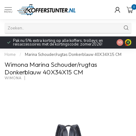
0
MENU
Pak nu 5% extra korting op alle koffers, trolleys en
9.5
reisaccessoires met de kortingscode: zomer2026!
Home
/
Marina Schouder/rugtas Donkerblauw 40X34X15 CM
Wimona Marina Schouder/rugtas
Donkerblauw 40X34X15 CM
WIMONA