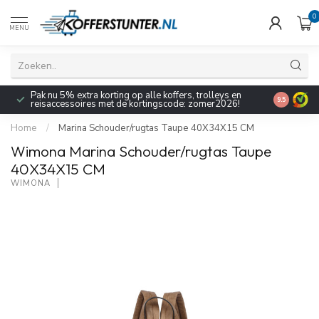
0
MENU
Pak nu 5% extra korting op alle koffers, trolleys en
9.5
reisaccessoires met de kortingscode: zomer2026!
Home
/
Marina Schouder/rugtas Taupe 40X34X15 CM
Wimona Marina Schouder/rugtas Taupe
40X34X15 CM
WIMONA