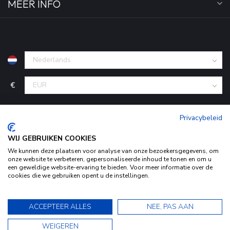
MEER INFO
€
Privacybeleid
WIJ GEBRUIKEN COOKIES
We kunnen deze plaatsen voor analyse van onze bezoekersgegevens, om
onze website te verbeteren, gepersonaliseerde inhoud te tonen en om u
een geweldige website-ervaring te bieden. Voor meer informatie over de
cookies die we gebruiken opent u de instellingen.
© Copyright 2026 KofferStunter
- Powered by
Lightspeed
-
Door het gebruiken van onze website, ga je akkoord met het
Begingoed.nl design
gebruik van cookies om onze website te verbeteren.
9.5
ACCEPTEER ALLES
NEE, PAS AAN
Dit bericht verbergen
9.5
WEIGEREN
Bekijk ons Privacy Statement voor meer informatie »