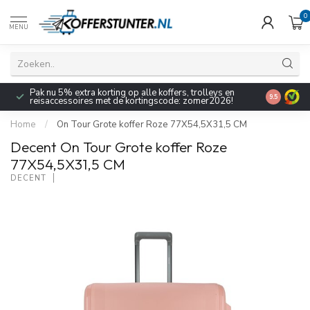
0
MENU
Pak nu 5% extra korting op alle koffers, trolleys en
9.5
reisaccessoires met de kortingscode: zomer2026!
Home
/
On Tour Grote koffer Roze 77X54,5X31,5 CM
Decent On Tour Grote koffer Roze
77X54,5X31,5 CM
DECENT