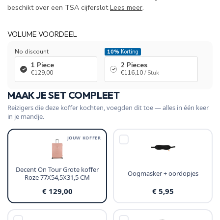
beschikt over een TSA cijferslot
Lees meer
.
VOLUME VOORDEEL
No discount
10%
Korting
1 Piece
2 Pieces
€129,00
€116,10
/ Stuk
MAAK JE SET COMPLEET
Reizigers die deze koffer kochten, voegden dit toe — alles in één keer
in je mandje.
JOUW KOFFER
Decent On Tour Grote koffer
Oogmasker + oordopjes
Roze 77X54,5X31,5 CM
€ 129,00
€ 5,95