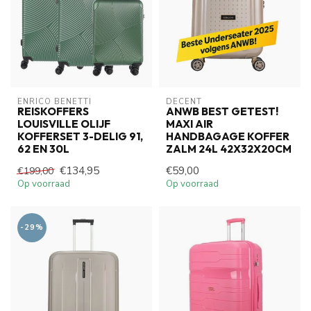
ENRICO BENETTI
DECENT
REISKOFFERS
ANWB BEST GETEST!
LOUISVILLE OLIJF
MAXI AIR
KOFFERSET 3-DELIG 91,
HANDBAGAGE KOFFER
62 EN 30L
ZALM 24L 42X32X20CM
€134,95
€59,00
€199,00
Op voorraad
Op voorraad
-29%