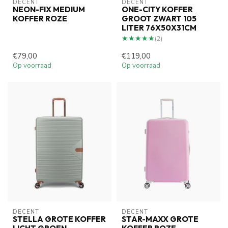
DECENT
DECENT
NEON-FIX MEDIUM
ONE-CITY KOFFER
KOFFER ROZE
GROOT ZWART 105
LITER 76X50X31CM
★★★★★
★★★★★
(2)
€79,00
€119,00
Op voorraad
Op voorraad
DECENT
DECENT
STELLA GROTE KOFFER
STAR-MAXX GROTE