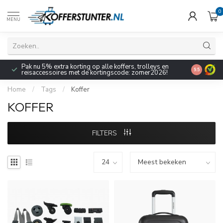
0
MENU
Pak nu 5% extra korting op alle koffers, trolleys en
9.5
reisaccessoires met de kortingscode: zomer2026!
Home
/
Tags
/
Koffer
KOFFER
FILTERS