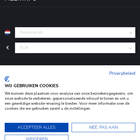
€
Privacybeleid
WIJ GEBRUIKEN COOKIES
We kunnen deze plaatsen voor analyse van onze bezoekersgegevens, om
onze website te verbeteren, gepersonaliseerde inhoud te tonen en om u
een geweldige website-ervaring te bieden. Voor meer informatie over de
© Copyright 2026 KofferStunter
- Powered by
Lightspeed
-
cookies die we gebruiken opent u de instellingen.
Begingoed.nl design
Door het gebruiken van onze website, ga je akkoord met het
gebruik van cookies om onze website te verbeteren.
9.5
ACCEPTEER ALLES
NEE, PAS AAN
Dit bericht verbergen
9.5
WEIGEREN