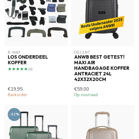
R-WAY
DECENT
LOS ONDERDEEL
ANWB BEST GETEST!
KOFFER
MAXI AIR
HANDBAGAGE KOFFER
★★★★★
★★★★★
(8)
ANTRACIET 24L
42X32X20CM
€19,95
€59,00
Backorder
Op voorraad
-32%