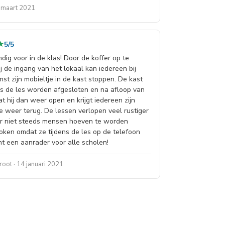
2 maart 2021
★
★
5/5
dig voor in de klas! Door de koffer op te
j de ingang van het lokaal kan iedereen bij
st zijn mobieltje in de kast stoppen. De kast
ns de les worden afgesloten en na afloop van
at hij dan weer open en krijgt iedereen zijn
 weer terug. De lessen verlopen veel rustiger
er niet steeds mensen hoeven te worden
ken omdat ze tijdens de les op de telefoon
cht een aanrader voor alle scholen!
oot · 14 januari 2021