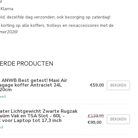
g
 Klarna
eld, dezelfde dag verzonden, ook bezorging op zaterdag!
korting op alle koffers, trolleys en reisaccessoires met de
omer2026!
ERDE PRODUCTEN
 ANWB Best getest! Maxi Air
gage koffer Antraciet 24L
€59,00
BEKIJKEN
x20cm
aad
ater Lichtgewicht Zwarte Rugzak
uüm Vak en TSA Slot - 60L -
€139,95
BEKIJKEN
 voor Laptop tot 17,3 inch
€99,00
ad