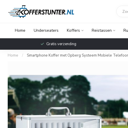
Home
Underseaters
Koffers
Reistassen
Ru
Voor 2
Betaal later met Klarna
bezorg
Home
/
Smartphone Koffer met Opberg Systeem Mobiele Telefoo