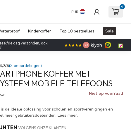
0
EUR
aterproof
Kinderkoffer
Top 10 bestsellers
Sale
 op alle koffers, trolleys en
9.5
de kortingscode: zomer2026!
4,7/5
(3 beoordelingen)
MARTPHONE KOFFER MET
YSTEEM MOBIELE TELEFOONS
Niet op voorraad
 btw
 is de ideale oplossing voor scholen en sportverenigingen en
eel meer gebruikersdoeleinden.
Lees meer
.
PUNTEN
VOLGENS ONZE KLANTEN