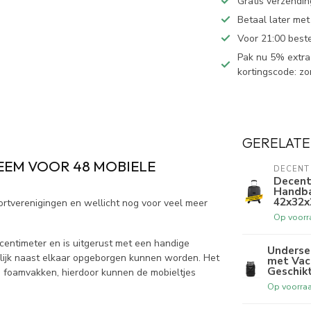
Gratis verzendin
Betaal later met
Voor 21:00 best
Pak nu 5% extra 
kortingscode: z
GERELATE
EEM VOOR 48 MOBIELE
DECENT
Decent
Handba
42x32
ortverenigingen en wellicht nog voor veel meer
Op voorr
 centimeter en is uitgerust met een handige
Underse
elijk naast elkaar opgeborgen kunnen worden. Het
met Vac
Geschikt
e foamvakken, hierdoor kunnen de mobieltjes
Op voorra