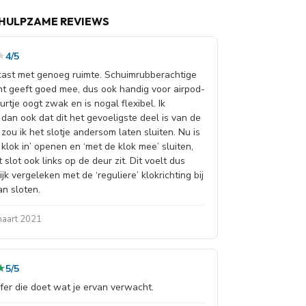
HULPZAME REVIEWS
★
★
4/5
ast met genoeg ruimte. Schuimrubberachtige
t geeft goed mee, dus ook handig voor airpod-
urtje oogt zwak en is nogal flexibel. Ik
dan ook dat dit het gevoeligste deel is van de
BERG SYSTEEM VOOR 48 MOBIELE
 zou ik het slotje andersom laten sluiten. Nu is
 klok in’ openen en ‘met de klok mee’ sluiten,
t slot ook links op de deur zit. Dit voelt dus
jk vergeleken met de ‘reguliere’ klokrichting bij
mogen tot 5 cm uitsteken)
an sloten.
maart 2021
r (2 schroeven en 2 pluggen)
★
★
5/5
 niet meegeleverd
fer die doet wat je ervan verwacht.