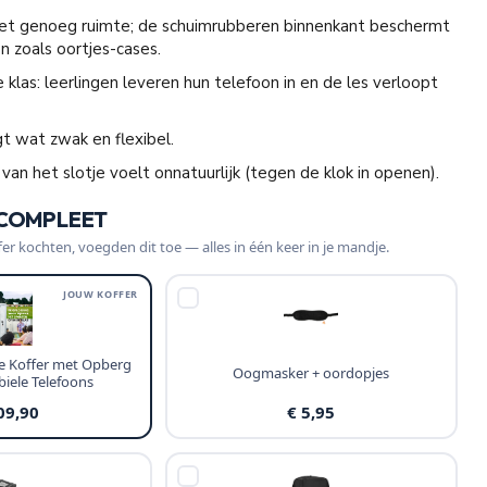
et genoeg ruimte; de schuimrubberen binnenkant beschermt
n zoals oortjes-cases.
e klas: leerlingen leveren hun telefoon in en de les verloopt
t wat zwak en flexibel.
 van het slotje voelt onnatuurlijk (tegen de klok in openen).
 COMPLEET
fer kochten, voegden dit toe — alles in één keer in je mandje.
JOUW KOFFER
 Koffer met Opberg
Oogmasker + oordopjes
iele Telefoons
09,90
€ 5,95