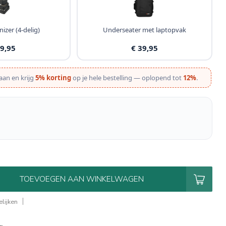
izer (4-delig)
Underseater met laptopvak
19,95
€ 39,95
aan en krijg
5% korting
op je hele bestelling — oplopend tot
12%
.
TOEVOEGEN AAN WINKELWAGEN
lijken