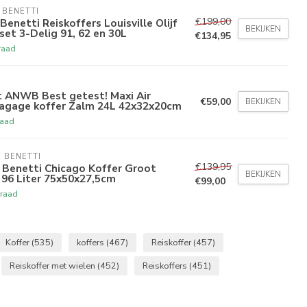
 BENETTI
€199,00
Benetti Reiskoffers Louisville Olijf
BEKIJKEN
set 3-Delig 91, 62 en 30L
€134,95
raad
 ANWB Best getest! Maxi Air
€59,00
BEKIJKEN
gage koffer Zalm 24L 42x32x20cm
raad
 BENETTI
€139,95
o Benetti Chicago Koffer Groot
BEKIJKEN
 96 Liter 75x50x27,5cm
€99,00
raad
Koffer
(535)
koffers
(467)
Reiskoffer
(457)
Reiskoffer met wielen
(452)
Reiskoffers
(451)