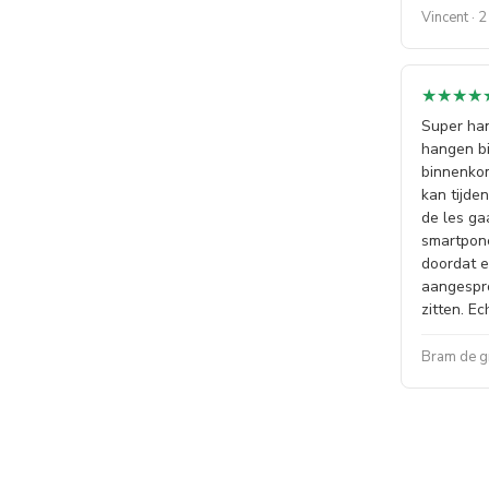
Vincent · 
★★★★
★★★★
Super han
hangen bi
binnenkom
kan tijde
de les ga
smartpone
doordat 
aangespro
zitten. E
Bram de gr