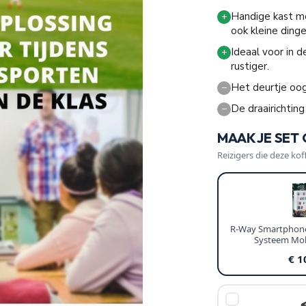
Handige kast m
+
ook kleine dinge
Ideaal voor in d
+
rustiger.
Het deurtje oog
−
De draairichting
−
MAAK JE SET
Reizigers die deze kof
R-Way Smartphone
Systeem Mob
€ 1