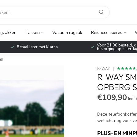
gzakken
Tassen
Vacuum rugzak
Reisaccessoires
W
1:00 besteld, dezelfde dag verzonden, ook
Pak nu 5% extra korting
ing op zaterdag!
reisaccessoires met 
ns
★★★★★
★★★★★
R-WAY
R-WAY S
OPBERG S
€109,90
Incl.
Deze telefoonkoffer
wellicht nog voor v
PLUS- EN MIN