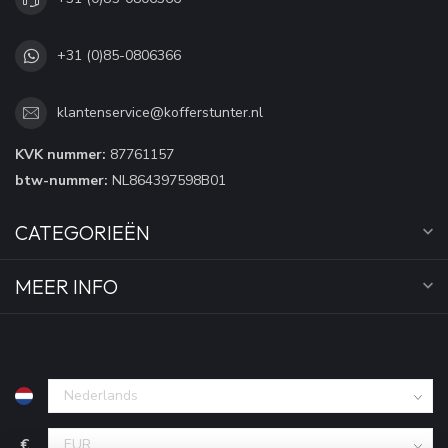
+31 (0)85-0806366
klantenservice@kofferstunter.nl
KVK nummer:
87761157
btw-nummer:
NL864397598B01
CATEGORIEËN
MEER INFO
€