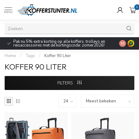
0
MENU
Pak nu 5% extra korting op alle koffers, trolleys en
9.5
reisaccessoires met de kortingscode: zomer2026!
Home
/
Tags
/
Koffer 90 Liter
KOFFER 90 LITER
FILTERS