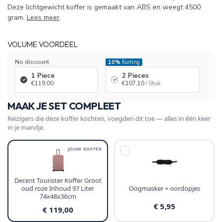
Deze lichtgewicht koffer is gemaakt van ABS en weegt 4500
gram.
Lees meer
.
VOLUME VOORDEEL
No discount
10%
Korting
1 Piece
2 Pieces
€119,00
€107,10
/ Stuk
MAAK JE SET COMPLEET
Reizigers die deze koffer kochten, voegden dit toe — alles in één keer
in je mandje.
JOUW KOFFER
Decent Tourister Koffer Groot
oud roze Inhoud 97 Liter
Oogmasker + oordopjes
74x48x36cm
€ 5,95
€ 119,00