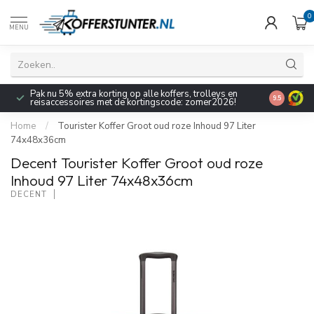
0
MENU
Pak nu 5% extra korting op alle koffers, trolleys en
9.5
reisaccessoires met de kortingscode: zomer2026!
Home
/
Tourister Koffer Groot oud roze Inhoud 97 Liter
74x48x36cm
Decent Tourister Koffer Groot oud roze
Inhoud 97 Liter 74x48x36cm
DECENT