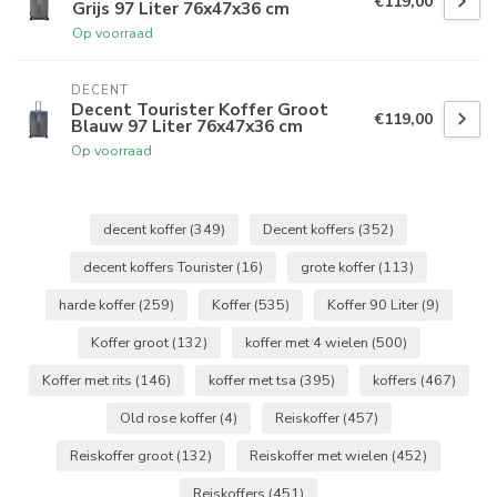
€119,00
Grijs 97 Liter 76x47x36 cm
Op voorraad
DECENT
Decent Tourister Koffer Groot
€119,00
Blauw 97 Liter 76x47x36 cm
Op voorraad
decent koffer
(349)
Decent koffers
(352)
decent koffers Tourister
(16)
grote koffer
(113)
harde koffer
(259)
Koffer
(535)
Koffer 90 Liter
(9)
Koffer groot
(132)
koffer met 4 wielen
(500)
Koffer met rits
(146)
koffer met tsa
(395)
koffers
(467)
Old rose koffer
(4)
Reiskoffer
(457)
Reiskoffer groot
(132)
Reiskoffer met wielen
(452)
Reiskoffers
(451)