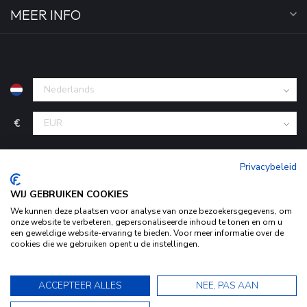
MEER INFO
€
Privacybeleid
WIJ GEBRUIKEN COOKIES
We kunnen deze plaatsen voor analyse van onze bezoekersgegevens, om
onze website te verbeteren, gepersonaliseerde inhoud te tonen en om u
een geweldige website-ervaring te bieden. Voor meer informatie over de
cookies die we gebruiken opent u de instellingen.
© Copyright 2026 KofferStunter
- Powered by
Lightspeed
-
Door het gebruiken van onze website, ga je akkoord met het
Begingoed.nl design
gebruik van cookies om onze website te verbeteren.
9.5
ACCEPTEER ALLES
NEE, PAS AAN
Dit bericht verbergen