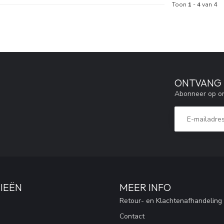
Toon
1
-
4
van 4
ONTVANG 5
Abonneer op on
IEËN
MEER INFO
Retour- en Klachtenafhandeling
Contact