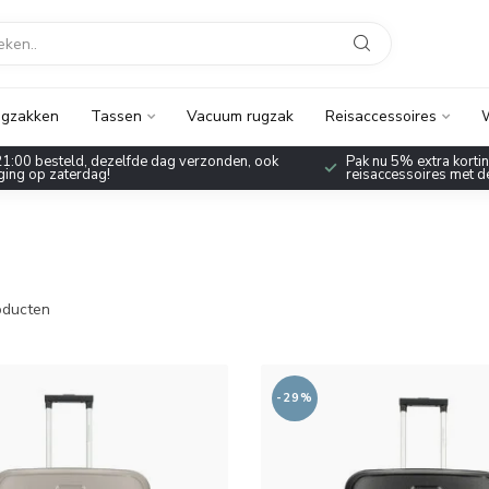
gzakken
Tassen
Vacuum rugzak
Reisaccessoires
W
1:00 besteld, dezelfde dag verzonden, ook
Pak nu 5% extra korting
ing op zaterdag!
reisaccessoires met 
ducten
-29%