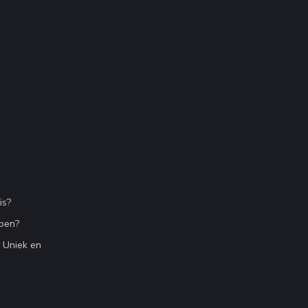
is?
bben?
n Uniek en