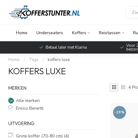
Home
Underseaters
Koffers
Reistassen
Ru
Voor 2
Betaal later met Klarna
bezorg
Home
/
Tags
/
koffers luxe
KOFFERS LUXE
4
Pro
MERKEN
Alle merken
Enrico Benetti
-29%
UITVOERING
Grote koffer (70-80 cm)
(4)