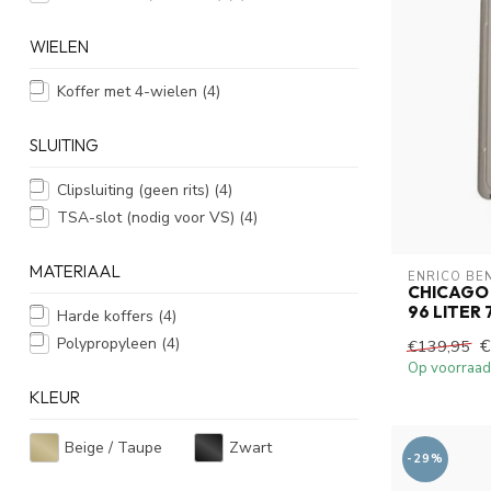
WIELEN
Koffer met 4-wielen
(4)
SLUITING
Clipsluiting (geen rits)
(4)
TSA-slot (nodig voor VS)
(4)
MATERIAAL
ENRICO BE
CHICAGO
96 LITER
Harde koffers
(4)
Polypropyleen
(4)
€
€139,95
Op voorraad
KLEUR
Beige / Taupe
Zwart
-29%