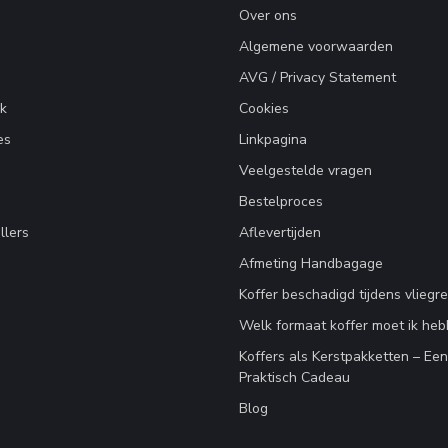
Over ons
Algemene voorwaarden
AVG / Privacy Statement
k
Cookies
es
Linkpagina
Veelgestelde vragen
Bestelproces
llers
Aflevertijden
Afmeting Handbagage
Koffer beschadigd tijdens vliegre
Welk formaat koffer moet ik he
Koffers als Kerstpakketten – Ee
Praktisch Cadeau
Blog