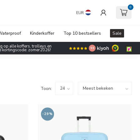
0
EUR
aterproof
Kinderkoffer
Top 10 bestsellers
Sale
 op alle koffers, trolleys en
9.5
de kortingscode: zomer2026!
Toon:
-29%