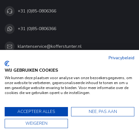
+31 (0)85-0806366
+31 (0)85-0806366
klantenservice@kofferstunter.nl
Privacybeleid
KVK nummer:
87761157
btw-nummer:
NL864397598B01
WIJ GEBRUIKEN COOKIES
We kunnen deze plaatsen voor analyse van onze bezoekersgegevens, om
CATEGORIEËN
onze website te verbeteren, gepersonaliseerde inhoud te tonen en om u
een geweldige website-ervaring te bieden. Voor meer informatie over de
cookies die we gebruiken opent u de instellingen.
MEER INFO
Door het gebruiken van onze website, ga je akkoord met het
gebruik van cookies om onze website te verbeteren.
9.5
ACCEPTEER ALLES
NEE, PAS AAN
Dit bericht verbergen
9.5
WEIGEREN
Bekijk ons Privacy Statement voor meer informatie »
★★★★★
★★★★★