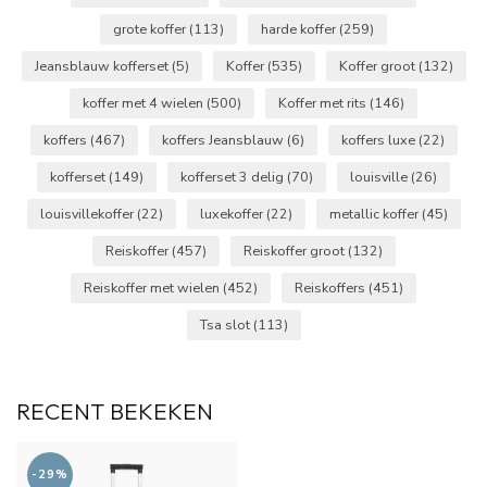
grote koffer
(113)
harde koffer
(259)
Jeansblauw kofferset
(5)
Koffer
(535)
Koffer groot
(132)
koffer met 4 wielen
(500)
Koffer met rits
(146)
koffers
(467)
koffers Jeansblauw
(6)
koffers luxe
(22)
kofferset
(149)
kofferset 3 delig
(70)
louisville
(26)
louisvillekoffer
(22)
luxekoffer
(22)
metallic koffer
(45)
Reiskoffer
(457)
Reiskoffer groot
(132)
Reiskoffer met wielen
(452)
Reiskoffers
(451)
Tsa slot
(113)
RECENT BEKEKEN
-29%