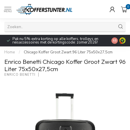
0
MENU
Pak nu 5% extra korting op alle koffers, trolleys en
9.5
reisaccessoires met de kortingscode: zomer2026!
Home
/
Chicago Koffer Groot Zwart 96 Liter 75x50x27,5cm
Enrico Benetti Chicago Koffer Groot Zwart 96
Liter 75x50x27,5cm
ENRICO BENETTI