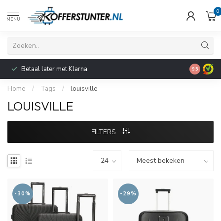
0
MENU
Voor 21:0
Betaal later met Klarna
9.5
bezorging
Home
/
Tags
/
louisville
LOUISVILLE
FILTERS
-30%
-29%