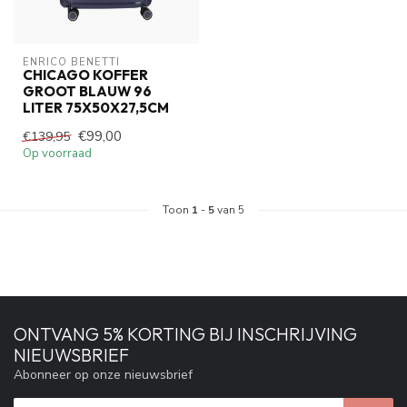
ENRICO BENETTI
CHICAGO KOFFER
GROOT BLAUW 96
LITER 75X50X27,5CM
€99,00
€139,95
Op voorraad
Toon
1
-
5
van 5
ONTVANG 5% KORTING BIJ INSCHRIJVING
NIEUWSBRIEF
Abonneer op onze nieuwsbrief