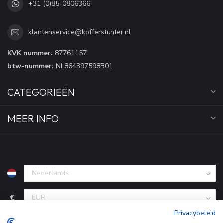
+31 (0)85-0806366
klantenservice@kofferstunter.nl
KVK nummer:
87761157
btw-nummer:
NL864397598B01
CATEGORIEËN
MEER INFO
€
Privacybeleid