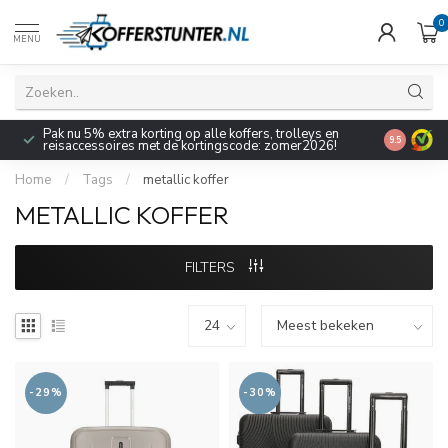
0
MENU
Pak nu 5% extra korting op alle koffers, trolleys en
9.5
reisaccessoires met de kortingscode: zomer2026!
Home
/
Tags
/
metallic koffer
METALLIC KOFFER
FILTERS
-29%
-30%