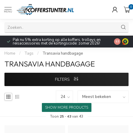
0
MENU
Pak nu 5% extra korting op alle koffers, trolleys en
9.5
reisaccessoires met de kortingscode: zomer2026!
Home
/
Tags
/
Transavia handbagage
TRANSAVIA HANDBAGAGE
FILTERS
SHOW MORE PRODUCTS
Toon
25
-
43
van 43