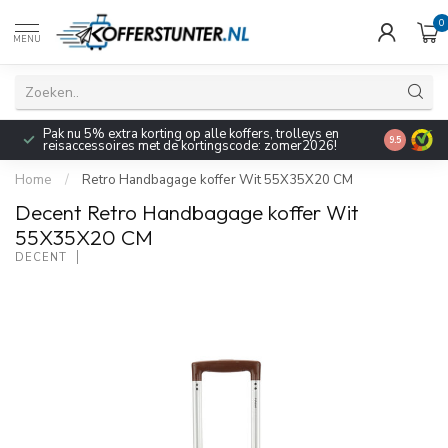
0
MENU
Pak nu 5% extra korting op alle koffers, trolleys en
9.5
reisaccessoires met de kortingscode: zomer2026!
Home
/
Retro Handbagage koffer Wit 55X35X20 CM
Decent Retro Handbagage koffer Wit
55X35X20 CM
DECENT