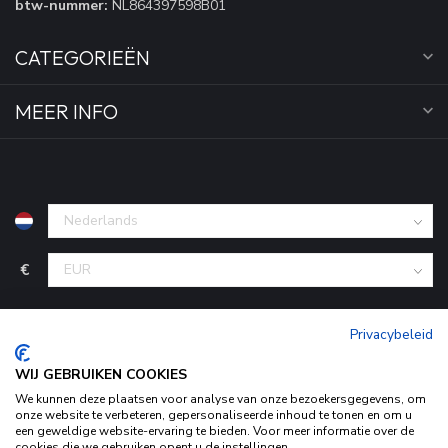
btw-nummer:
NL864397598B01
CATEGORIEËN
MEER INFO
€
Privacybeleid
WIJ GEBRUIKEN COOKIES
We kunnen deze plaatsen voor analyse van onze bezoekersgegevens, om
onze website te verbeteren, gepersonaliseerde inhoud te tonen en om u
een geweldige website-ervaring te bieden. Voor meer informatie over de
cookies die we gebruiken opent u de instellingen.