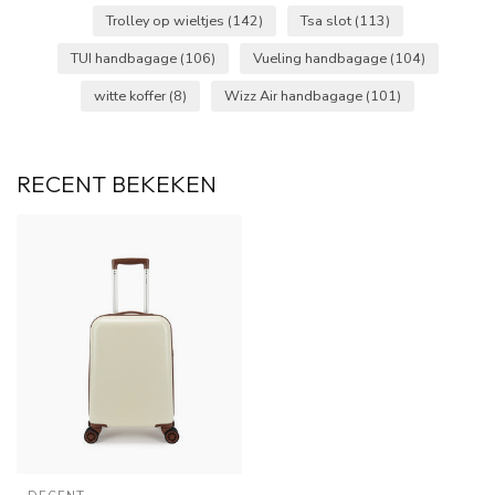
Trolley op wieltjes
(142)
Tsa slot
(113)
TUI handbagage
(106)
Vueling handbagage
(104)
witte koffer
(8)
Wizz Air handbagage
(101)
RECENT BEKEKEN