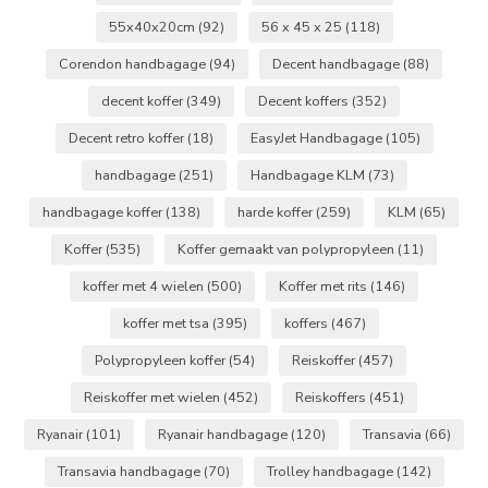
55x40x20cm
(92)
56 x 45 x 25
(118)
Corendon handbagage
(94)
Decent handbagage
(88)
decent koffer
(349)
Decent koffers
(352)
Decent retro koffer
(18)
EasyJet Handbagage
(105)
handbagage
(251)
Handbagage KLM
(73)
handbagage koffer
(138)
harde koffer
(259)
KLM
(65)
Koffer
(535)
Koffer gemaakt van polypropyleen
(11)
koffer met 4 wielen
(500)
Koffer met rits
(146)
koffer met tsa
(395)
koffers
(467)
Polypropyleen koffer
(54)
Reiskoffer
(457)
Reiskoffer met wielen
(452)
Reiskoffers
(451)
Ryanair
(101)
Ryanair handbagage
(120)
Transavia
(66)
Transavia handbagage
(70)
Trolley handbagage
(142)