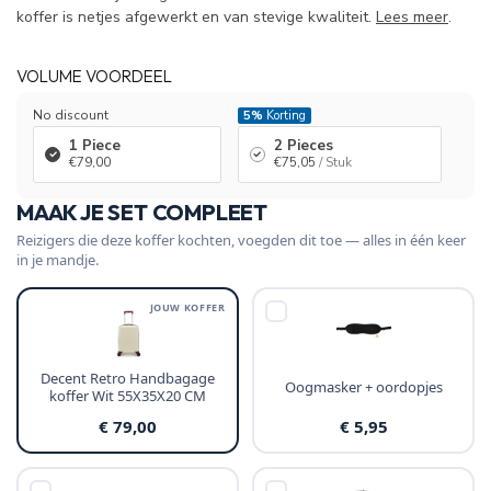
koffer is netjes afgewerkt en van stevige kwaliteit.
Lees meer
.
VOLUME VOORDEEL
No discount
5%
Korting
1 Piece
2 Pieces
€79,00
€75,05
/ Stuk
MAAK JE SET COMPLEET
Reizigers die deze koffer kochten, voegden dit toe — alles in één keer
in je mandje.
JOUW KOFFER
Decent Retro Handbagage
Oogmasker + oordopjes
koffer Wit 55X35X20 CM
€ 79,00
€ 5,95