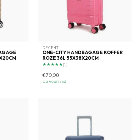
DECENT
BAGAGE
ONE-CITY HANDBAGAGE KOFFER
5X20CM
ROZE 36L 55X38X20CM
★★★★★
★★★★★
(1)
€79,90
Op voorraad