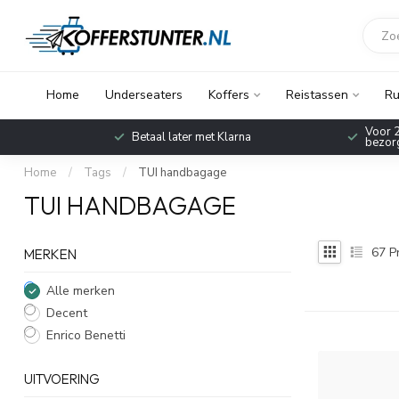
Home
Underseaters
Koffers
Reistassen
Ru
Voor 2
Betaal later met Klarna
bezorg
Home
/
Tags
/
TUI handbagage
TUI HANDBAGAGE
67
P
MERKEN
Alle merken
Decent
Enrico Benetti
UITVOERING