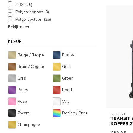
ABS
(25)
Polycarbonaat
(3)
Polypropyleen
(25)
Bekijk meer
KLEUR
Beige / Taupe
Blauw
Bruin / Cognac
Geel
Grijs
Groen
Paars
Rood
Roze
Wit
Zwart
Design / Print
DECENT
TRANSIT
KOFFER 
Champagne