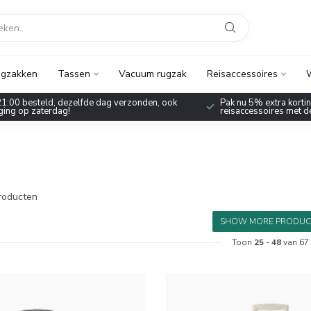
gzakken
Tassen
Vacuum rugzak
Reisaccessoires
W
1:00 besteld, dezelfde dag verzonden, ook
Pak nu 5% extra korting
ing op zaterdag!
reisaccessoires met 
roducten
SHOW MORE PRODUC
Toon
25
-
48
van 67