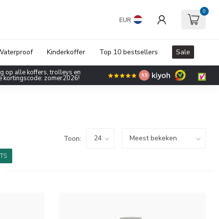
0
EUR
aterproof
Kinderkoffer
Top 10 bestsellers
Sale
 op alle koffers, trolleys en
9.5
de kortingscode: zomer2026!
Toon:
TS