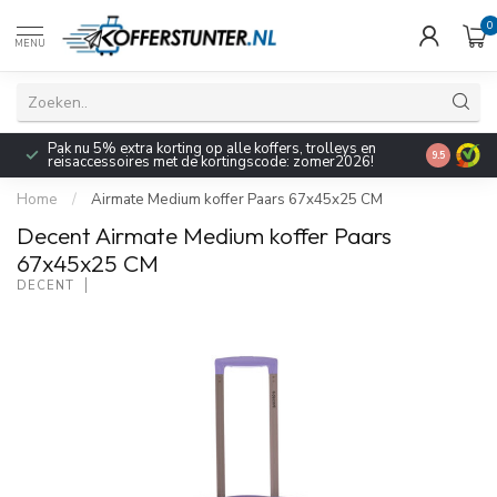
0
MENU
Pak nu 5% extra korting op alle koffers, trolleys en
9.5
reisaccessoires met de kortingscode: zomer2026!
Home
/
Airmate Medium koffer Paars 67x45x25 CM
Decent Airmate Medium koffer Paars
67x45x25 CM
DECENT