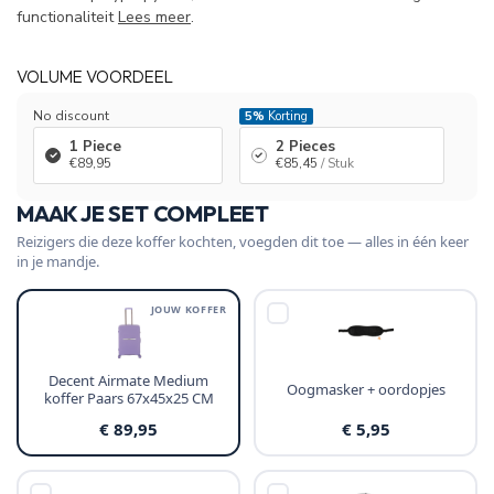
functionaliteit
Lees meer
.
VOLUME VOORDEEL
No discount
5%
Korting
1 Piece
2 Pieces
€89,95
€85,45
/ Stuk
MAAK JE SET COMPLEET
Reizigers die deze koffer kochten, voegden dit toe — alles in één keer
in je mandje.
JOUW KOFFER
Decent Airmate Medium
Oogmasker + oordopjes
koffer Paars 67x45x25 CM
€ 89,95
€ 5,95