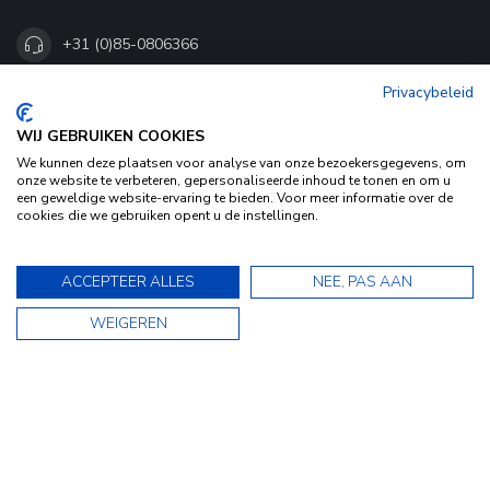
+31 (0)85-0806366
Privacybeleid
+31 (0)85-0806366
WIJ GEBRUIKEN COOKIES
We kunnen deze plaatsen voor analyse van onze bezoekersgegevens, om
klantenservice@kofferstunter.nl
onze website te verbeteren, gepersonaliseerde inhoud te tonen en om u
een geweldige website-ervaring te bieden. Voor meer informatie over de
KVK nummer:
87761157
cookies die we gebruiken opent u de instellingen.
btw-nummer:
NL864397598B01
Door het gebruiken van onze website, ga je akkoord met het
gebruik van cookies om onze website te verbeteren.
9.5
ACCEPTEER ALLES
NEE, PAS AAN
CATEGORIEËN
Dit bericht verbergen
9.5
WEIGEREN
Bekijk ons Privacy Statement voor meer informatie »
★★★★★
★★★★★
MEER INFO
5.000+ reviews
★★★★★
"Snelle levering en perfecte koffer. Top!"