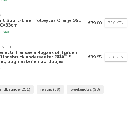
NT
nt Sport-Line Trolleytas Oranje 95L
€79,00
BEKIJKEN
40X33cm
orraad
ENETTI
enetti Transavia Rugzak olijfgroen
0 Innsbruck underseater GRATIS
€39,95
BEKIJKEN
bel, oogmasker en oordopjes
ad
andbagage
(251)
reistas
(88)
weekendtas
(98)