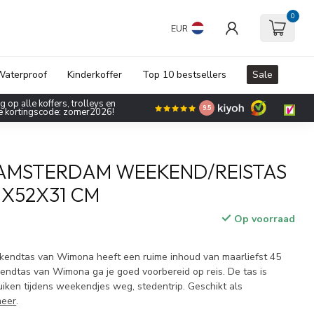
0
EUR
aterproof
Kinderkoffer
Top 10 bestsellers
Sale
 op alle koffers, trolleys en
9.5
de kortingscode: zomer2026!
AMSTERDAM WEEKEND/REISTAS
X52X31 CM
Op voorraad
w
kendtas van Wimona heeft een ruime inhoud van maarliefst 45
kendtas van Wimona ga je goed voorbereid op reis. De tas is
uiken tijdens weekendjes weg, stedentrip. Geschikt als
meer
.