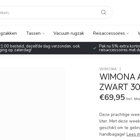
gzakken
Tassen
Vacuum rugzak
Reisaccessoires
W
1:00 besteld, dezelfde dag verzonden, ook
Pak nu 5% extra korting
ing op zaterdag!
reisaccessoires met 
WIMONA
WIMONA 
ZWART 30
€69,95
Incl. bt
Deze prachtige wee
liter. Met deze wee
geschikt om te gebr
handbagage!
Lees 