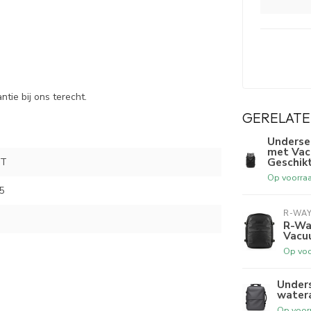
ntie bij ons terecht.
GERELATE
Underse
met Vac
Geschikt
RT
Op voorra
5
R-WA
R-Wa
Vacu
Op voo
Unders
watera
Op voor