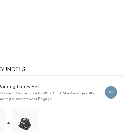
BUNDELS
Packing Cubes Set
-5%
Weekend/reistas Zwart 30X52X31 CM
+
4-delige koffer
packing cubes set voor Bagage
+