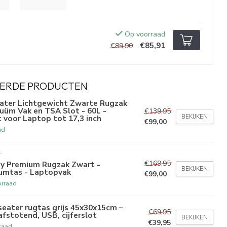
Op voorraad
€85,91
€89,90
ERDE PRODUCTEN
ater Lichtgewicht Zwarte Rugzak
uüm Vak en TSA Slot - 60L -
€139,95
BEKIJKEN
 voor Laptop tot 17,3 inch
€99,00
ad
Y
€169,95
y Premium Rugzak Zwart -
BEKIJKEN
umtas - Laptopvak
€99,00
rraad
eater rugtas grijs 45x30x15cm –
€69,95
fstotend, USB, cijferslot
BEKIJKEN
€39,95
raad