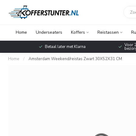
Home
Underseaters
Koffers
Reistassen
Ru
Voor 2
Betaal later met Klarna
bezorg
Home
/
Amsterdam Weekend/reistas Zwart 30X52X31 CM