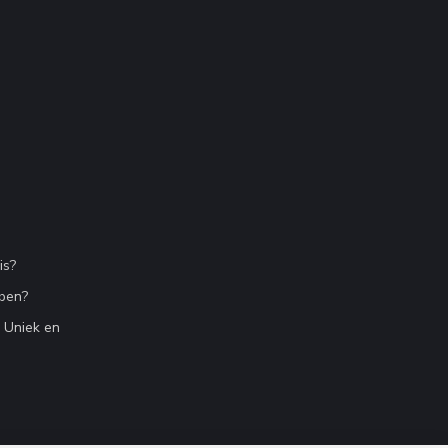
is?
bben?
n Uniek en