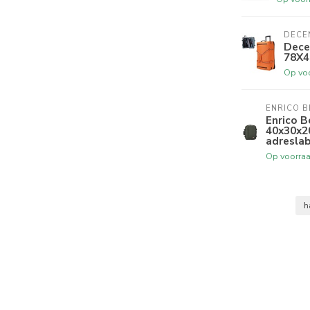
DECE
Dece
78X
Op vo
ENRICO B
Enrico B
40x30x2
adresla
Op voorra
h