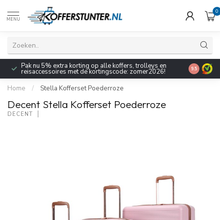
0
MENU
Pak nu 5% extra korting op alle koffers, trolleys en
9.5
reisaccessoires met de kortingscode: zomer2026!
Home
/
Stella Kofferset Poederroze
Decent Stella Kofferset Poederroze
DECENT