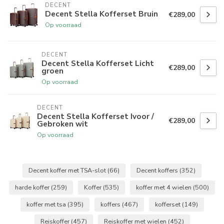
DECENT
Decent Stella Kofferset Bruin
€289,00
Op voorraad
DECENT
Decent Stella Kofferset Licht
€289,00
groen
Op voorraad
DECENT
Decent Stella Kofferset Ivoor /
€289,00
Gebroken wit
Op voorraad
Decent koffer met TSA-slot
(66)
Decent koffers
(352)
harde koffer
(259)
Koffer
(535)
koffer met 4 wielen
(500)
koffer met tsa
(395)
koffers
(467)
kofferset
(149)
Reiskoffer
(457)
Reiskoffer met wielen
(452)