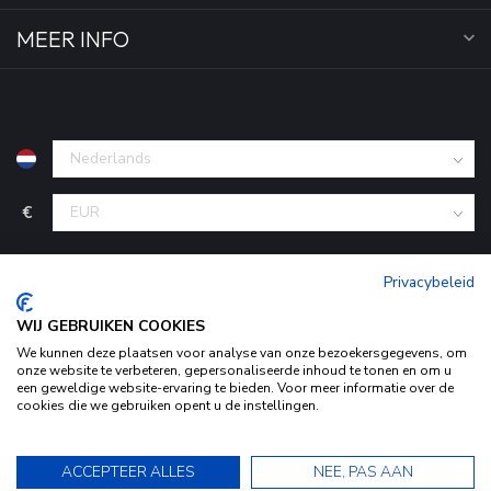
MEER INFO
€
Privacybeleid
WIJ GEBRUIKEN COOKIES
We kunnen deze plaatsen voor analyse van onze bezoekersgegevens, om
onze website te verbeteren, gepersonaliseerde inhoud te tonen en om u
een geweldige website-ervaring te bieden. Voor meer informatie over de
cookies die we gebruiken opent u de instellingen.
© Copyright 2026 KofferStunter
- Powered by
Lightspeed
-
Door het gebruiken van onze website, ga je akkoord met het
Begingoed.nl design
gebruik van cookies om onze website te verbeteren.
9.5
ACCEPTEER ALLES
NEE, PAS AAN