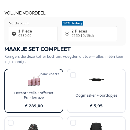
VOLUME VOORDEEL
No discount
10%
Korting
1 Piece
2 Pieces
€289,00
€260,10
/ Stuk
MAAK JE SET COMPLEET
Reizigers die deze koffer kochten, voegden dit toe — alles in één keer
in je mandje.
JOUW KOFFER
Decent Stella Kofferset
Oogmasker + oordopjes
Poederroze
€ 289,00
€ 5,95