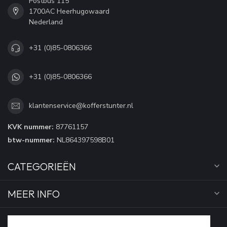
Postbus 115
1700AC Heerhugowaard
Nederland
+31 (0)85-0806366
+31 (0)85-0806366
klantenservice@kofferstunter.nl
KVK nummer:
87761157
btw-nummer:
NL864397598B01
CATEGORIEËN
MEER INFO