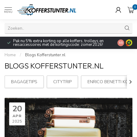
0
MENU
Pak nu 5% extra korting op alle koffers, trolleys en
9.5
reisaccessoires met de kortingscode: zomer2026!
Home
/
Blogs Kofferstunter.nl
BLOGS KOFFERSTUNTER.NL
BAGAGETIPS
CITYTRIP
ENRICO BENETTI KOFFE
20
APR
2025