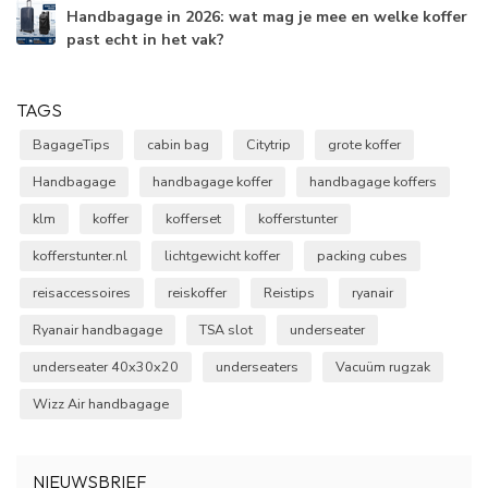
Handbagage in 2026: wat mag je mee en welke koffer
past echt in het vak?
TAGS
BagageTips
cabin bag
Citytrip
grote koffer
Handbagage
handbagage koffer
handbagage koffers
klm
koffer
kofferset
kofferstunter
kofferstunter.nl
lichtgewicht koffer
packing cubes
reisaccessoires
reiskoffer
Reistips
ryanair
Ryanair handbagage
TSA slot
underseater
underseater 40x30x20
underseaters
Vacuüm rugzak
Wizz Air handbagage
NIEUWSBRIEF