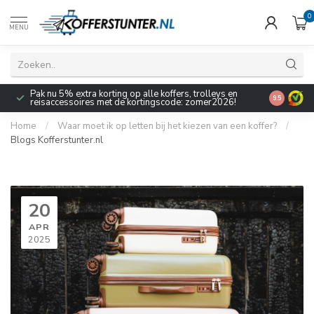
0
MENU
Pak nu 5% extra korting op alle koffers, trolleys en
9.5
reisaccessoires met de kortingscode: zomer2026!
Home
/
Waar moet ik op letten bij het kiezen van een koffer?
/
Blogs Kofferstunter.nl
20
APR
2025