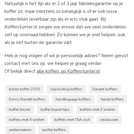
Natuurlijk is het fijn als er 2 of 3 jaar fabrieksgarantie op je
koffer zit, maar minstens zo belangrijk is of er ook losse
onderdelen leverbaar zijn als er iets stuk gaat. Bij
Kofferstunter.nl zorgen we ervoor dat we veel onderdelen
zelf op voorraad hebben. Zo kunnen we je snel helpen, ook
als je net buiten de garantie valt.
Heb je nog vragen of wil je persoonlijk advies? Neem gerust
contact met ons op, we helpen je graag verder.
Of bekijk direct
alle koffers op Kofferstunter.nl
beste koffer 2025
clipsluiting koffers
Decent koffers
Enrico Benetti koffers
handbagage koffers
harde koffers
koffer kiezen
koffer kopen tips
koffers met 2 wielen
koffers met 4 wielen
koffers met TSA-slot
reistassen
underseaters
zachte koffers