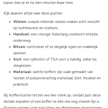
lopen, ben je er na tien minuten klaar mee.
Kijk daarom altijd naar deze punten:
Wielen:
soepel rollende wielen maken echt verschil
op luchthavens en stations.
Handvat:
een stevige trekstang voorkomt irritatie
onderweg.
Ritsen:
controleer of ze degelijk ogen en makkelijk
openen.
Slot:
een cijferslot of TSA-slot is handig, zeker bij
vliegreizen.
Materiaal:
zachte koffers zijn vaak gemaakt van
textiel of polyesterachtig materiaal; licht, flexibel en
praktisch.
Bij Kofferstunter letten we hier sterk op, omdat juist deze
details bepalen of een koffer na één reis nog steeds fijn is.
Klanten vragen vaak naar liters en afmetingen, maar komen