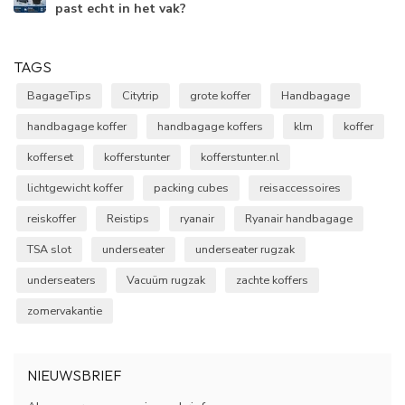
past echt in het vak?
TAGS
BagageTips
Citytrip
grote koffer
Handbagage
handbagage koffer
handbagage koffers
klm
koffer
kofferset
kofferstunter
kofferstunter.nl
lichtgewicht koffer
packing cubes
reisaccessoires
reiskoffer
Reistips
ryanair
Ryanair handbagage
TSA slot
underseater
underseater rugzak
underseaters
Vacuüm rugzak
zachte koffers
zomervakantie
NIEUWSBRIEF