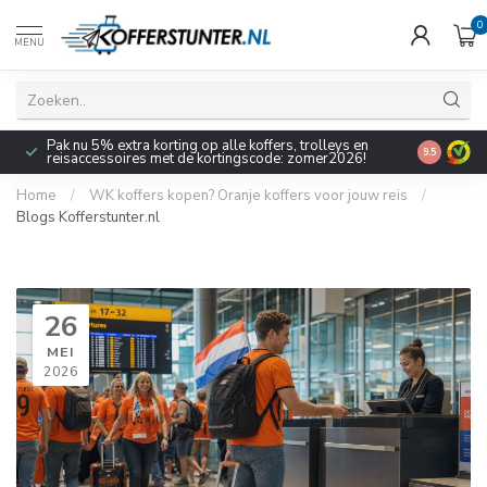
0
MENU
Pak nu 5% extra korting op alle koffers, trolleys en
9.5
reisaccessoires met de kortingscode: zomer2026!
Home
/
WK koffers kopen? Oranje koffers voor jouw reis
/
Blogs Kofferstunter.nl
26
MEI
2026