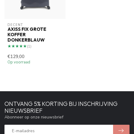
DECENT
AXISS FIX GROTE
KOFFER
DONKERBLAUW
★★★★★
★★★★★
(1)
€129,00
Op voorraad
ONTVANG 5% KORTING BIJ INSCHRIJVING
NIEUWSBRIEF
Abonneer op onze nieuwsbrief