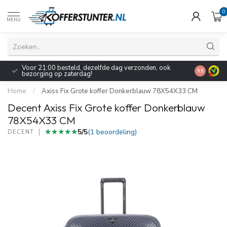
0
MENU
Voor 21:00 besteld, dezelfde dag verzonden, ook
Pak nu 5% extra k
9.5
bezorging op zaterdag!
reisaccessoires
Home
/
Axiss Fix Grote koffer Donkerblauw 78X54X33 CM
Decent Axiss Fix Grote koffer Donkerblauw
78X54X33 CM
★★★★★
★★★★★
5/5
(1 beoordeling)
DECENT