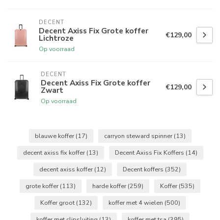
DECENT
Decent Axiss Fix Grote koffer
€129,00
Lichtroze
Op voorraad
DECENT
Decent Axiss Fix Grote koffer
€129,00
Zwart
Op voorraad
blauwe koffer
(17)
carryon steward spinner
(13)
decent axiss fix koffer
(13)
Decent Axiss Fix Koffers
(14)
decent axiss koffer
(12)
Decent koffers
(352)
grote koffer
(113)
harde koffer
(259)
Koffer
(535)
Koffer groot
(132)
koffer met 4 wielen
(500)
koffer met clipsluiting
(13)
koffer met tsa
(395)