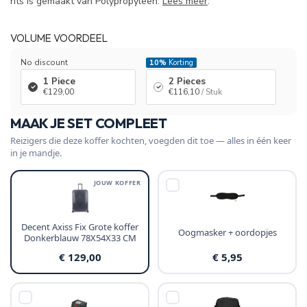
rits is gemaakt van Polypropyleen.
Lees meer
.
VOLUME VOORDEEL
No discount
10%
Korting
1 Piece
2 Pieces
€129,00
€116,10
/ Stuk
MAAK JE SET COMPLEET
Reizigers die deze koffer kochten, voegden dit toe — alles in één keer
in je mandje.
JOUW KOFFER
Decent Axiss Fix Grote koffer
Oogmasker + oordopjes
Donkerblauw 78X54X33 CM
€ 129,00
€ 5,95