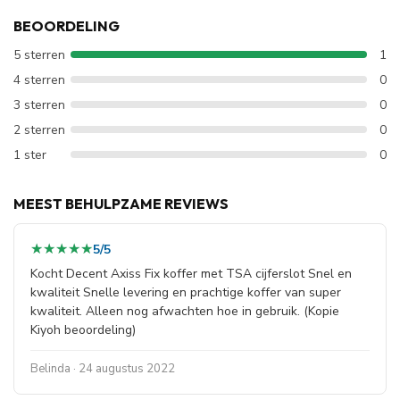
BEOORDELING
5 sterren
1
4 sterren
0
3 sterren
0
2 sterren
0
1 ster
0
MEEST BEHULPZAME REVIEWS
★★★★★
★★★★★
5/5
Kocht Decent Axiss Fix koffer met TSA cijferslot Snel en
kwaliteit Snelle levering en prachtige koffer van super
kwaliteit. Alleen nog afwachten hoe in gebruik. (Kopie
Kiyoh beoordeling)
Belinda · 24 augustus 2022