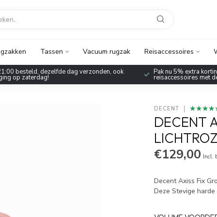
gzakken
Tassen
Vacuum rugzak
Reisaccessoires
W
1:00 besteld, dezelfde dag verzonden, ook
Pak nu 5% extra korting
ing op zaterdag!
reisaccessoires met 
★★★★
★★★★
DECENT
DECENT A
LICHTROZ
€129,00
Incl.
Decent Axiss Fix Gro
Deze Stevige harde 