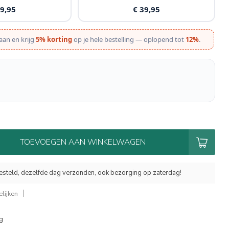
19,95
€ 39,95
aan en krijg
5% korting
op je hele bestelling — oplopend tot
12%
.
TOEVOEGEN AAN WINKELWAGEN
esteld, dezelfde dag verzonden, ook bezorging op zaterdag!
lijken
g