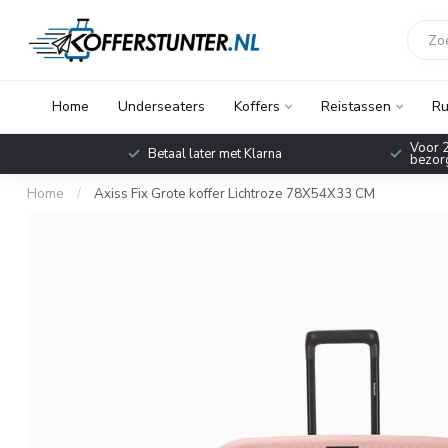
Home
Underseaters
Koffers
Reistassen
Ru
Voor 2
Betaal later met Klarna
bezorg
Home
/
Axiss Fix Grote koffer Lichtroze 78X54X33 CM