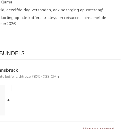
 Klarna
eld, dezelfde dag verzonden, ook bezorging op zaterdag!
korting op alle koffers, trolleys en reisaccessoires met de
omer2026!
BUNDELS
Innsbruck
rote koffer Lichtroze 78X54X33 CM
+
+