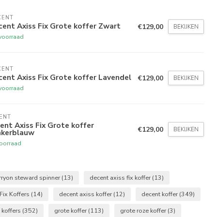
CENT
ent Axiss Fix Grote koffer Zwart
€129,00
BEKIJKEN
voorraad
CENT
ent Axiss Fix Grote koffer Lavendel
€129,00
BEKIJKEN
voorraad
ENT
ent Axiss Fix Grote koffer
€129,00
BEKIJKEN
kerblauw
oorraad
rryon steward spinner
(13)
decent axiss fix koffer
(13)
Fix Koffers
(14)
decent axiss koffer
(12)
decent koffer
(349)
 koffers
(352)
grote koffer
(113)
grote roze koffer
(3)