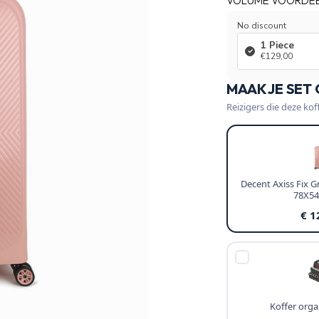
VOLUME VOORDE
No discount
1 Piece
€129,00
MAAK JE SET
Reizigers die deze kof
Decent Axiss Fix G
78X5
€ 1
Koffer organ