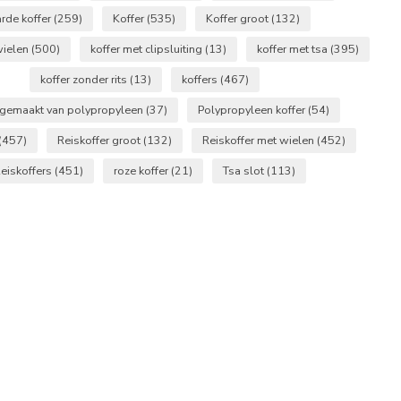
rde koffer
(259)
Koffer
(535)
Koffer groot
(132)
wielen
(500)
koffer met clipsluiting
(13)
koffer met tsa
(395)
koffer zonder rits
(13)
koffers
(467)
 gemaakt van polypropyleen
(37)
Polypropyleen koffer
(54)
(457)
Reiskoffer groot
(132)
Reiskoffer met wielen
(452)
eiskoffers
(451)
roze koffer
(21)
Tsa slot
(113)