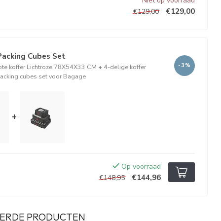
Niet op voorraad
€129,00
€129,00
Packing Cubes Set
-3%
rote koffer Lichtroze 78X54X33 CM
+
4-delige koffer
packing cubes set voor Bagage
+
Op voorraad
€144,96
€148,95
ERDE PRODUCTEN