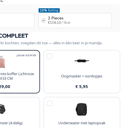
EL
10%
Korting
2 Pieces
€116,10
/ Stuk
 COMPLEET
fer kochten, voegden dit toe — alles in één keer in je mandje.
JOUW KOFFER
rote koffer Lichtroze
Oogmasker + oordopjes
4X33 CM
29,00
€ 5,95
izer (4-delig)
Underseater met laptopvak