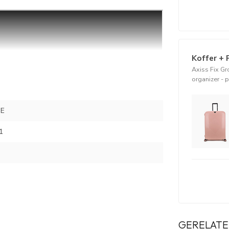
Koffer + 
Axiss Fix G
organizer - 
ER ZALM ROZE
ZE
1
GERELATE