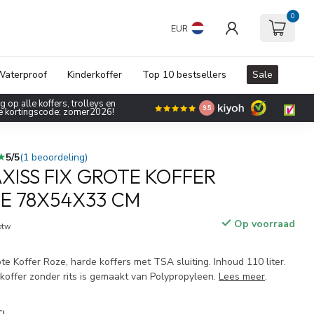
0
EUR
aterproof
Kinderkoffer
Top 10 bestsellers
Sale
 op alle koffers, trolleys en
9.5
de kortingscode: zomer2026!
★
★
5/5
(1 beoordeling)
XISS FIX GROTE KOFFER
E 78X54X33 CM
Op voorraad
 btw
te Koffer Roze, harde koffers met TSA sluiting. Inhoud 110 liter.
koffer zonder rits is gemaakt van Polypropyleen.
Lees meer
.