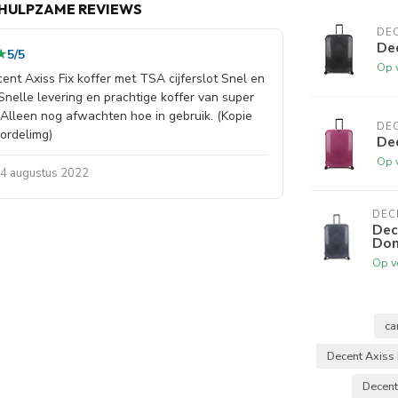
HULPZAME REVIEWS
DE
Dec
★
★
5/5
n de sterke schaal zonder rits, drie kliksluitingen
Op 
ijzonder betrouwbaar én elegant. Met 110 liter
ent Axiss Fix koffer met TSA cijferslot Snel en
baar in
zwart
,
donkerblauw
en
lavendel
.
 Snelle levering en prachtige koffer van super
. Alleen nog afwachten hoe in gebruik. (Kopie
koffer roze
of de
3-delige set roze
.
DE
ordelimg)
Dec
t Grote Koffer Rood
of alternatieven in
lichtblauw
,
Op 
 24 augustus 2022
DEC
Dec
ice video gemaakt.
Don
Op v
ca
Decent Axiss 
Decent