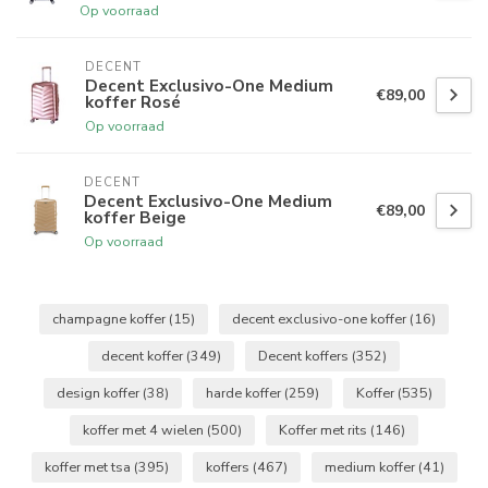
Op voorraad
DECENT
Decent Exclusivo-One Medium
€89,00
koffer Rosé
Op voorraad
DECENT
Decent Exclusivo-One Medium
€89,00
koffer Beige
Op voorraad
champagne koffer
(15)
decent exclusivo-one koffer
(16)
decent koffer
(349)
Decent koffers
(352)
design koffer
(38)
harde koffer
(259)
Koffer
(535)
koffer met 4 wielen
(500)
Koffer met rits
(146)
koffer met tsa
(395)
koffers
(467)
medium koffer
(41)