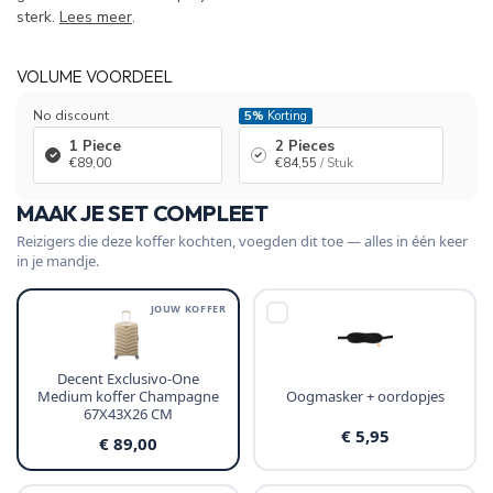
sterk.
Lees meer
.
VOLUME VOORDEEL
No discount
5%
Korting
1 Piece
2 Pieces
€89,00
€84,55
/ Stuk
MAAK JE SET COMPLEET
Reizigers die deze koffer kochten, voegden dit toe — alles in één keer
in je mandje.
JOUW KOFFER
Decent Exclusivo-One
Medium koffer Champagne
Oogmasker + oordopjes
67X43X26 CM
€ 5,95
€ 89,00