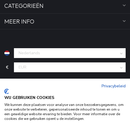
CATEGORIEËN
MEER INFO
€
Privacybeleid
WIJ GEBRUIKEN COOKIES
We kunnen deze plaatsen voor analyse van onze bezoekersgegevens, om
onze website te verbeteren, gepersonaliseerde inhoud te tonen en om u
een geweldige website-ervaring te bieden. Voor meer informatie over de
cookies die we gebruiken opent u de instellingen.
© Copyright 2026 KofferStunter
- Powered by
Lightspeed
-
Begingoed.nl design
Door het gebruiken van onze website, ga je akkoord met het