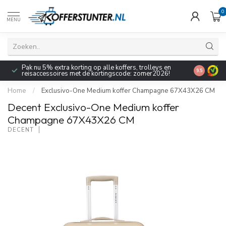
0
MENU
Pak nu 5% extra korting op alle koffers, trolleys en
9.5
reisaccessoires met de kortingscode: zomer2026!
Home
/
Exclusivo-One Medium koffer Champagne 67X43X26 CM
Decent Exclusivo-One Medium koffer
Champagne 67X43X26 CM
DECENT