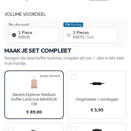
VOLUME VOORDEEL
No discount
5%
Korting
1 Piece
2 Pieces
€89,00
€84,55
/ Stuk
MAAK JE SET COMPLEET
Reizigers die deze koffer kochten, voegden dit toe — alles in één keer
in je mandje.
JOUW KOFFER
Decent Explorer Medium
koffer Lichtroze 66X45X26
Oogmasker + oordopjes
CM
€ 5,95
€ 89,00