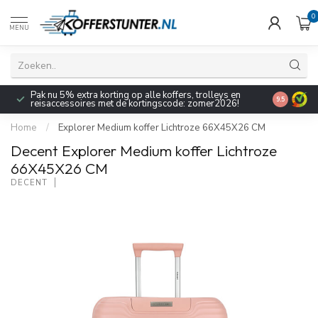
0
MENU
Pak nu 5% extra korting op alle koffers, trolleys en
9.5
reisaccessoires met de kortingscode: zomer2026!
Home
/
Explorer Medium koffer Lichtroze 66X45X26 CM
Decent Explorer Medium koffer Lichtroze
66X45X26 CM
DECENT