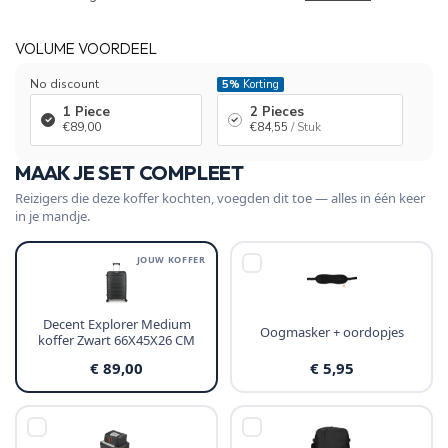
VOLUME VOORDEEL
No discount
5%
Korting
1 Piece
2 Pieces
€89,00
€84,55
/ Stuk
MAAK JE SET COMPLEET
Reizigers die deze koffer kochten, voegden dit toe — alles in één keer
in je mandje.
JOUW KOFFER
Decent Explorer Medium
Oogmasker + oordopjes
koffer Zwart 66X45X26 CM
€ 89,00
€ 5,95