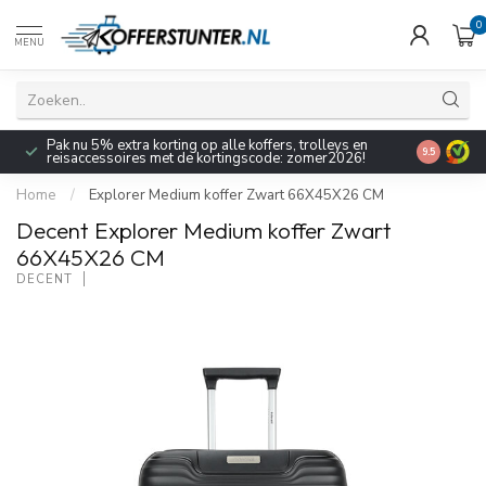
0
MENU
Pak nu 5% extra korting op alle koffers, trolleys en
9.5
reisaccessoires met de kortingscode: zomer2026!
Home
/
Explorer Medium koffer Zwart 66X45X26 CM
Decent Explorer Medium koffer Zwart
66X45X26 CM
DECENT