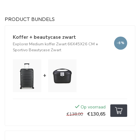
PRODUCT BUNDELS
Koffer + beautycase zwart
-6%
Explorer Medium koffer Zwart 66X45X26 CM
+
Sportivo Beautycase Zwart
+
Op voorraad
€130,65
€138,00