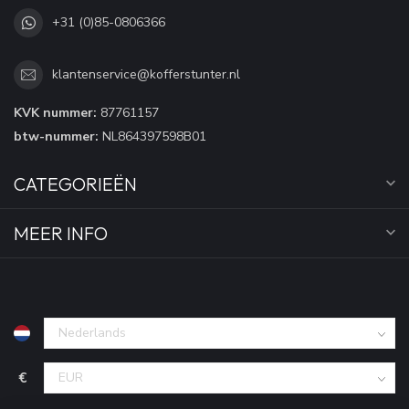
+31 (0)85-0806366
klantenservice@kofferstunter.nl
KVK nummer:
87761157
btw-nummer:
NL864397598B01
CATEGORIEËN
MEER INFO
€