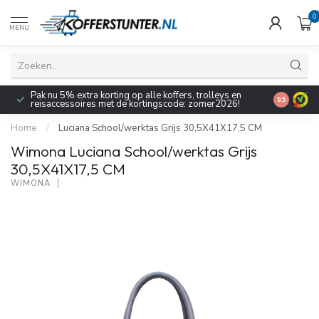
0
MENU
Pak nu 5% extra korting op alle koffers, trolleys en
9.5
reisaccessoires met de kortingscode: zomer2026!
Home
/
Luciana School/werktas Grijs 30,5X41X17,5 CM
Wimona Luciana School/werktas Grijs
30,5X41X17,5 CM
WIMONA