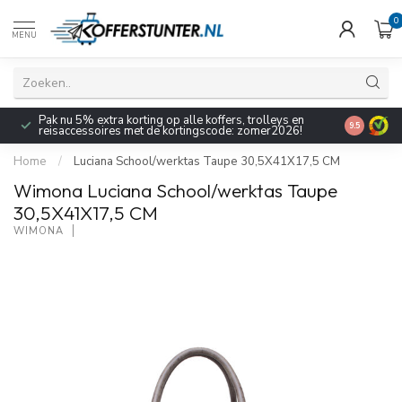
0
MENU
Pak nu 5% extra korting op alle koffers, trolleys en
9.5
reisaccessoires met de kortingscode: zomer2026!
Home
/
Luciana School/werktas Taupe 30,5X41X17,5 CM
Wimona Luciana School/werktas Taupe
30,5X41X17,5 CM
WIMONA