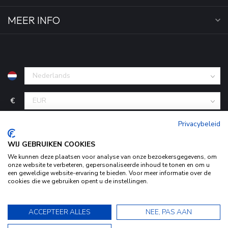
MEER INFO
€
Privacybeleid
WIJ GEBRUIKEN COOKIES
We kunnen deze plaatsen voor analyse van onze bezoekersgegevens, om
onze website te verbeteren, gepersonaliseerde inhoud te tonen en om u
een geweldige website-ervaring te bieden. Voor meer informatie over de
cookies die we gebruiken opent u de instellingen.
Door het gebruiken van onze website, ga je akkoord met het
© Copyright 2026 KofferStunter
- Powered by
Lightspeed
-
Begingoed.nl design
gebruik van cookies om onze website te verbeteren.
9.5
ACCEPTEER ALLES
NEE, PAS AAN
Dit bericht verbergen