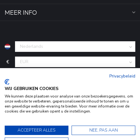
MEER INFO
€
Privacybeleid
WIJ GEBRUIKEN COOKIES
We kunnen deze plaatsen voor analyse van onze bezoekersgegevens, om
onze website te verbeteren, gepersonaliseerde inhoud te tonen en om u
een geweldige website-ervaring te bieden. Voor meer informatie over de
cookies die we gebruiken opent u de instellingen.
Door het gebruiken van onze website, ga je akkoord met het
© Copyright 2026 KofferStunter
- Powered by
Lightspeed
-
Begingoed.nl design
gebruik van cookies om onze website te verbeteren.
9.5
ACCEPTEER ALLES
NEE, PAS AAN
Dit bericht verbergen