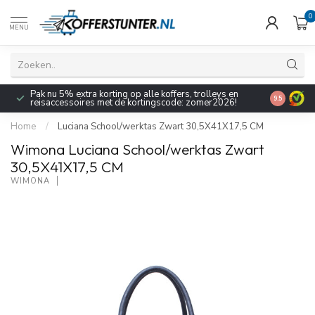
0
MENU
Pak nu 5% extra korting op alle koffers, trolleys en
9.5
reisaccessoires met de kortingscode: zomer2026!
Home
/
Luciana School/werktas Zwart 30,5X41X17,5 CM
Wimona Luciana School/werktas Zwart
30,5X41X17,5 CM
WIMONA