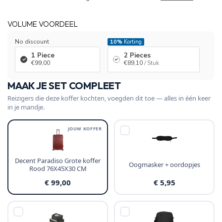
VOLUME VOORDEEL
No discount
10%
Korting
1 Piece
2 Pieces
€99,00
€89,10
/ Stuk
MAAK JE SET COMPLEET
Reizigers die deze koffer kochten, voegden dit toe — alles in één keer
in je mandje.
JOUW KOFFER
Decent Paradiso Grote koffer
Oogmasker + oordopjes
Rood 76X45X30 CM
€ 99,00
€ 5,95