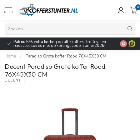
0
MENU
Pak nu 5% extra korting op alle koffers, trolleys en
9.5
reisaccessoires met de kortingscode: zomer2026!
Home
/
Paradiso Grote koffer Rood 76X45X30 CM
Decent Paradiso Grote koffer Rood
76X45X30 CM
DECENT