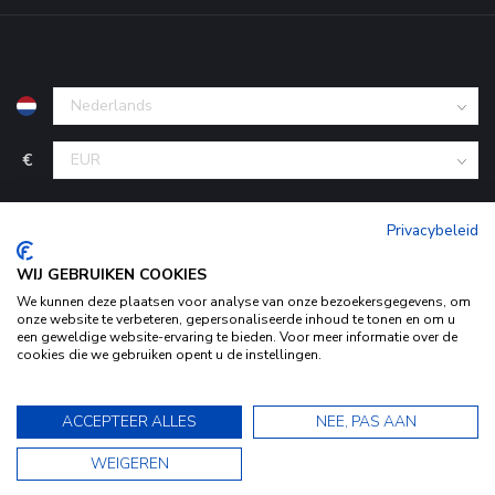
€
Privacybeleid
WIJ GEBRUIKEN COOKIES
We kunnen deze plaatsen voor analyse van onze bezoekersgegevens, om
onze website te verbeteren, gepersonaliseerde inhoud te tonen en om u
een geweldige website-ervaring te bieden. Voor meer informatie over de
cookies die we gebruiken opent u de instellingen.
© Copyright 2026 KofferStunter
- Powered by
Lightspeed
-
Door het gebruiken van onze website, ga je akkoord met het
Begingoed.nl design
gebruik van cookies om onze website te verbeteren.
9.5
ACCEPTEER ALLES
NEE, PAS AAN
Dit bericht verbergen
9.5
WEIGEREN
Bekijk ons Privacy Statement voor meer informatie »
★★★★★
★★★★★