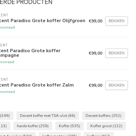
ERDE PRODUCTEN
CENT
ent Paradiso Grote koffer Olijfgroen
€99,00
BEKIJKEN
voorraad
CENT
ent Paradiso Grote koffer
€99,00
BEKIJKEN
ampagne
voorraad
CENT
cent Paradiso Grote koffer Zalm
€99,00
BEKIJKEN
voorraad
(349)
Decent koffer met TSA-slot
(66)
Decent koffers
(352)
113)
harde koffer
(259)
Koffer
(535)
Koffer groot
(132)