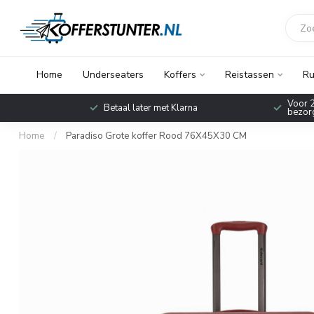
Home
Underseaters
Koffers
Reistassen
Ru
Voor 2
Betaal later met Klarna
bezorg
Home
/
Paradiso Grote koffer Rood 76X45X30 CM