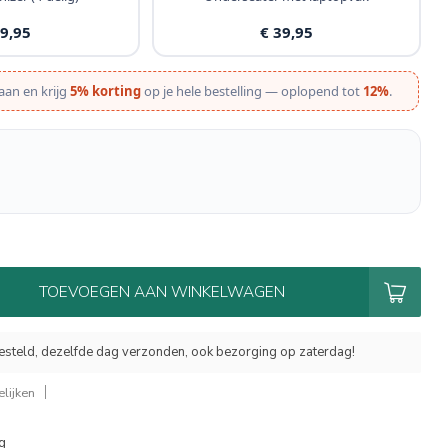
19,95
€ 39,95
aan en krijg
5% korting
op je hele bestelling — oplopend tot
12%
.
TOEVOEGEN AAN WINKELWAGEN
esteld, dezelfde dag verzonden, ook bezorging op zaterdag!
lijken
g