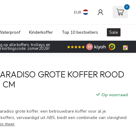
0
EUR
aterproof
Kinderkoffer
Top 10 bestsellers
Sale
 op alle koffers, trolleys en
9.5
de kortingscode: zomer2026!
PARADISO GROTE KOFFER ROOD
0 CM
Op voorraad
w
radiso grote koffer, een betrouwbare koffer voor al je
koffers, vervaardigd uit ABS, biedt een combinatie van stevigheid
es meer
.