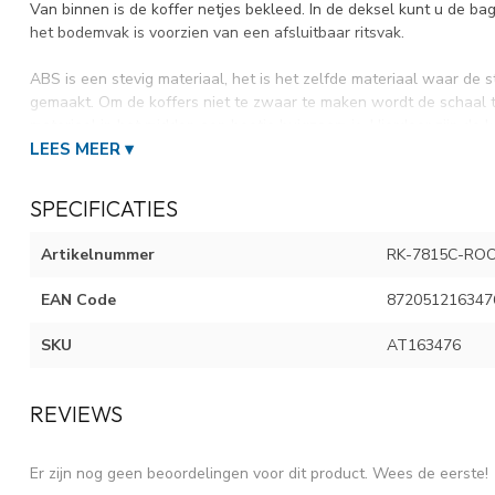
Van binnen is de koffer netjes bekleed. In de deksel kunt u de ba
het bodemvak is voorzien van een afsluitbaar ritsvak.
ABS is een stevig materiaal, het is het zelfde materiaal waar de
gemaakt. Om de koffers niet te zwaar te maken wordt de schaal
materiaal in het midden een beetje buigzaam is. Hierdoor zijn de k
LEES MEER ▾
stevig.
SPECIFICATIES
KENMERKEN PARADISO GROTE KOFFER ROOD 
Materiaal
ABS
Artikelnummer
RK-7815C-RO
Type
Groot
EAN Code
872051216347
Afmeting buitenmaat
76x45x30 cm
Gewicht
4500 gram
SKU
AT163476
Inhoud
95 Liter
Sluiting
TSA-cijferslot
REVIEWS
Trolleysysteem
Trekstang, 4-wielen
(Fabrieks)Garantie
2 jaar
Er zijn nog geen beoordelingen voor dit product. Wees de eerste!