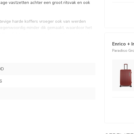
gage vastzetten achter een groot ritsvak en ook
 stevige harde koffers vroeger ook van werden
 tegenwoordig minder dik gemaakt, waardoor het
offers lichter dan vroeger maar zeker niet minder
Enrico + 
Paradiso Gr
INHOUD 95 LITER:
OD
6