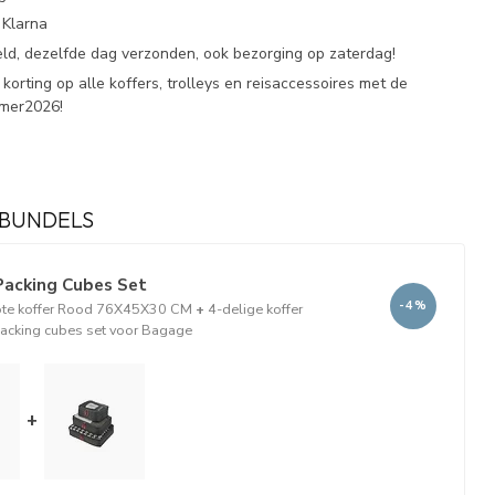
 Klarna
eld, dezelfde dag verzonden, ook bezorging op zaterdag!
korting op alle koffers, trolleys en reisaccessoires met de
omer2026!
BUNDELS
Packing Cubes Set
-4%
ote koffer Rood 76X45X30 CM
+
4-delige koffer
packing cubes set voor Bagage
+