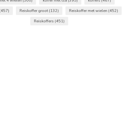
 met 4 wielen
(500)
koffer met tsa
(395)
koffers
(467)
(457)
Reiskoffer groot
(132)
Reiskoffer met wielen
(452)
Reiskoffers
(451)