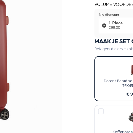
VOLUME VOORDE
No discount
1 Piece
€99,00
MAAK JE SET
Reizigers die deze kof
Decent Paradiso
76X4
€ 
Koffer organ