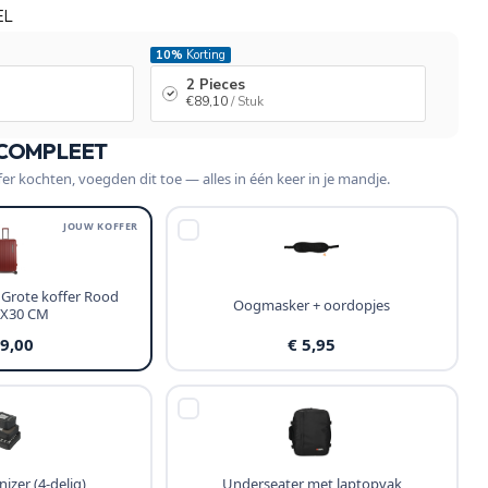
EL
10%
Korting
2 Pieces
€89,10
/ Stuk
 COMPLEET
fer kochten, voegden dit toe — alles in één keer in je mandje.
JOUW KOFFER
 Grote koffer Rood
Oogmasker + oordopjes
5X30 CM
99,00
€ 5,95
izer (4-delig)
Underseater met laptopvak