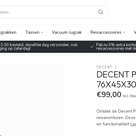
gzakken
Tassen
Vacuum rugzak
Reisaccessoires
W
1:00 besteld, dezelfde dag verzonden, ook
Pak nu 5% extra korting
ing op zaterdag!
reisaccessoires met 
DECENT
DECENT 
76X45X3
€99,00
Incl. bt
Ontdek de Decent Pa
reisavonturen. Deze 
en functionaliteit
Le