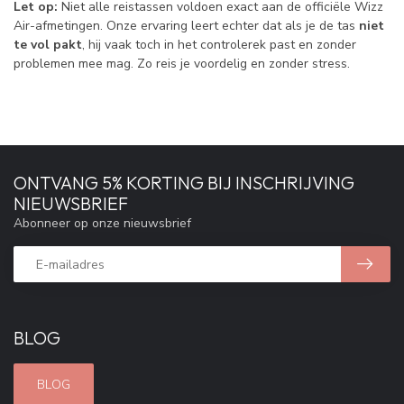
Let op:
Niet alle reistassen voldoen exact aan de officiële Wizz
Air-afmetingen. Onze ervaring leert echter dat als je de tas
niet
te vol pakt
, hij vaak toch in het controle­rek past en zonder
problemen mee mag. Zo reis je voordelig en zonder stress.
ONTVANG 5% KORTING BIJ INSCHRIJVING
NIEUWSBRIEF
Abonneer op onze nieuwsbrief
BLOG
BLOG