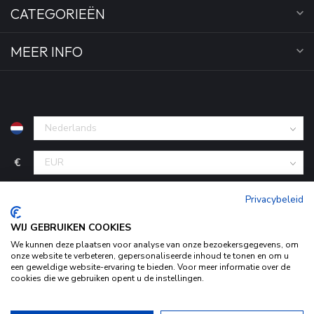
CATEGORIEËN
MEER INFO
€
Privacybeleid
WIJ GEBRUIKEN COOKIES
We kunnen deze plaatsen voor analyse van onze bezoekersgegevens, om
onze website te verbeteren, gepersonaliseerde inhoud te tonen en om u
een geweldige website-ervaring te bieden. Voor meer informatie over de
cookies die we gebruiken opent u de instellingen.
© Copyright 2026 KofferStunter
- Powered by
Lightspeed
-
Door het gebruiken van onze website, ga je akkoord met het
Begingoed.nl design