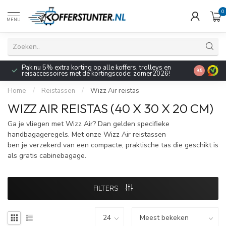
0
MENU
Pak nu 5% extra korting op alle koffers, trolleys en
9.5
reisaccessoires met de kortingscode: zomer2026!
Home
/
Reistassen
/
Wizz Air reistas
WIZZ AIR REISTAS (40 X 30 X 20 CM)
Ga je vliegen met Wizz Air? Dan gelden specifieke
handbagageregels. Met onze Wizz Air reistassen
ben je verzekerd van een compacte, praktische tas die geschikt is
als gratis cabinebagage.
FILTERS