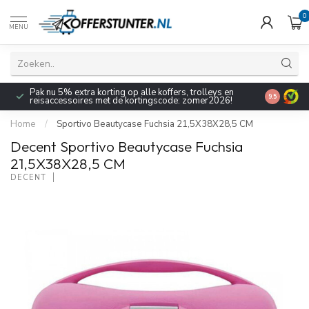
0
MENU
Pak nu 5% extra korting op alle koffers, trolleys en
9.5
reisaccessoires met de kortingscode: zomer2026!
Home
/
Sportivo Beautycase Fuchsia 21,5X38X28,5 CM
Decent Sportivo Beautycase Fuchsia
21,5X38X28,5 CM
DECENT