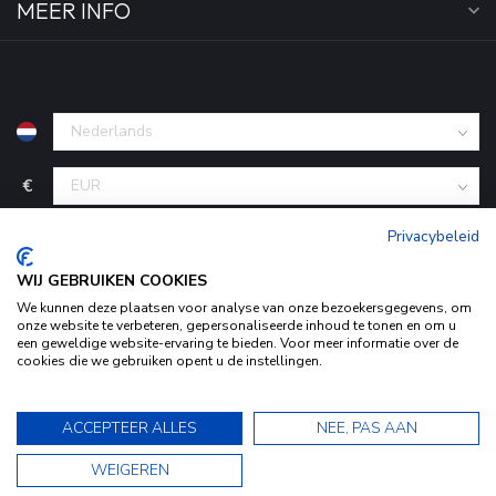
MEER INFO
€
Privacybeleid
WIJ GEBRUIKEN COOKIES
We kunnen deze plaatsen voor analyse van onze bezoekersgegevens, om
onze website te verbeteren, gepersonaliseerde inhoud te tonen en om u
een geweldige website-ervaring te bieden. Voor meer informatie over de
cookies die we gebruiken opent u de instellingen.
Door het gebruiken van onze website, ga je akkoord met het
© Copyright 2026 KofferStunter
- Powered by
Lightspeed
-
Begingoed.nl design
gebruik van cookies om onze website te verbeteren.
9.5
ACCEPTEER ALLES
NEE, PAS AAN
Dit bericht verbergen
9.5
WEIGEREN
Bekijk ons Privacy Statement voor meer informatie »
★★★★★
★★★★★