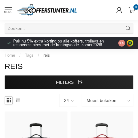
0
MENU
Pak nu 5% extra korting op alle koffers, trolleys en
9.5
reisaccessoires met de kortingscode: zomer2026!
Home
/
Tags
/
reis
REIS
FILTERS