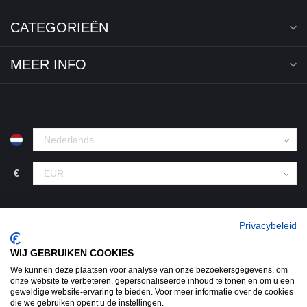
CATEGORIEËN
MEER INFO
€
Privacybeleid
WIJ GEBRUIKEN COOKIES
We kunnen deze plaatsen voor analyse van onze bezoekersgegevens, om
onze website te verbeteren, gepersonaliseerde inhoud te tonen en om u een
geweldige website-ervaring te bieden. Voor meer informatie over de cookies
© Copyright 2026 KofferStunter
- Powered by
Lightspeed
-
die we gebruiken opent u de instellingen.