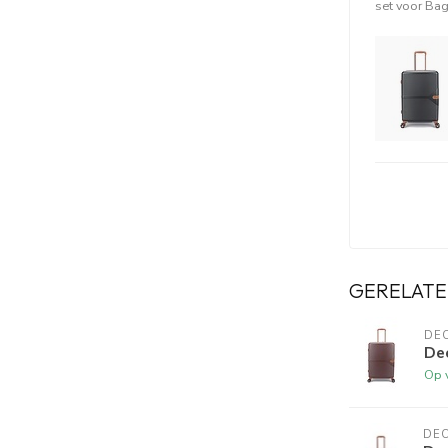
set voor Ba
000).
van het slot) naar beneden.
code op, probeer de wieltjes niet meer aan te
ot) weer terug omhoog.
eltjes draait of de koffer dicht doet eerst of het
at!
aan. Als extra controle de volgende stappen
 slot dicht blijft. Draai hem weer naar de door u
GERELATE
DE
Dec
Op 
DE