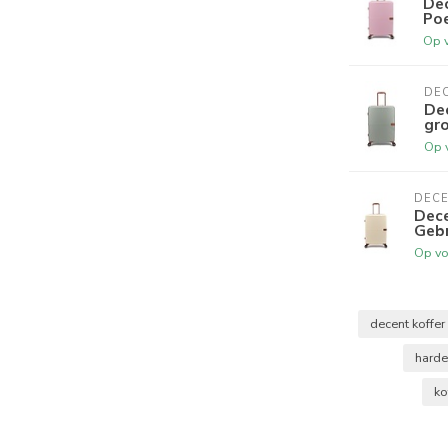
Dec
Po
Op 
DE
Dec
gr
Op 
DEC
Dece
Gebr
Op vo
decent koffer
harde
ko