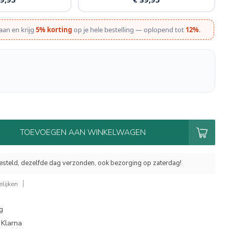
aan en krijg
5% korting
op je hele bestelling — oplopend tot
12%
.
TOEVOEGEN AAN WINKELWAGEN
esteld, dezelfde dag verzonden, ook bezorging op zaterdag!
lijken
g
 Klarna