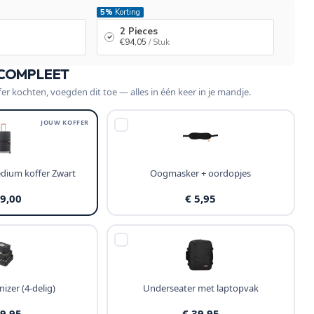
5%
Korting
2 Pieces
€94,05
/ Stuk
 COMPLEET
fer kochten, voegden dit toe — alles in één keer in je mandje.
JOUW KOFFER
edium koffer Zwart
Oogmasker + oordopjes
99,00
€ 5,95
izer (4-delig)
Underseater met laptopvak
19,95
€ 39,95