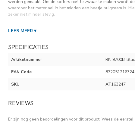
werden gemaakt. Om de koffers niet te zwaar te maken wordt de
waardoor het materiaal in het midden een beetje buigzaam is. Hier
zeker niet minder stevig.
LEES MEER ▾
KENMERKEN STELLA KOFFER MEDIUM ZWART 
Materiaal
Polypropyleen
SPECIFICATIES
Type
Medium
Afmeting buitenmaat
67x45x26+5 cm
Artikelnummer
RK-9700B-Blac
Gewicht
3800 gram
Inhoud
73/93 Liter
EAN Code
872051216324
Sluiting
TSA-cijferslot
SKU
AT163247
Trolleysysteem
Trekstang, 4-wielen
(Fabrieks)Garantie
2 jaar
REVIEWS
Voordelen Decent Stella Koffer Medium
- Stevige harde koffer
Er zijn nog geen beoordelingen voor dit product. Wees de eerste!
- Stevige sluiting met cijferslot waarvan u zelf de code kunt inste
- Uitgerust met 4 dubbele zwenkwielen met trolley systeem