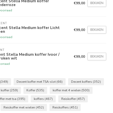
ent Stella Medium koffer
€99,00
BEKIJKEN
ederroze
voorraad
CENT
ent Stella Medium koffer Licht
€99,00
BEKIJKEN
oen
voorraad
ENT
nt Stella Medium koffer Ivoor /
€99,00
BEKIJKEN
oken wit
orraad
(349)
Decent koffer met TSA-slot
(66)
Decent koffers
(352)
 koffer
(259)
Koffer
(535)
koffer met 4 wielen
(500)
ffer met tsa
(395)
koffers
(467)
Reiskoffer
(457)
Reiskoffer met wielen
(452)
Reiskoffers
(451)