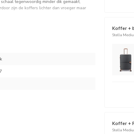
 schaal tegenwoordig minder dik gemaakt,
door zijn de koffers lichter dan vroeger maar
Koffer + 
INHOUD 93 LITER:
Stella Mediu
k
7
Koffer + 
llen
Stella Mediu