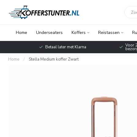
Home
Underseaters
Koffers
Reistassen
Ru
Voor 2
Betaal later met Klarna
bezorg
Home
/
Stella Medium koffer Zwart