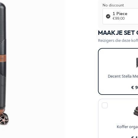
No discount
1 Piece
€99,00
MAAK JE SET
Reizigers die deze kof
Decent Stella M
€ 
Koffer organ
€ 