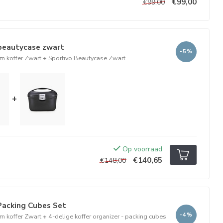
€99,00
€99,00
beautycase zwart
-5%
m koffer Zwart
+
Sportivo Beautycase Zwart
+
Op voorraad
€140,65
€148,00
Packing Cubes Set
-4%
m koffer Zwart
+
4-delige koffer organizer - packing cubes