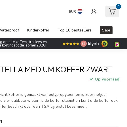
0
EUR
aterproof
Kinderkoffer
Top 10 bestsellers
Sale
 op alle koffers, trolleys en
9.5
de kortingscode: zomer2026!
TELLA MEDIUM KOFFER ZWART
Op voorraad
w
icht koffer is gemaakt van polypropyleen en is zeer netjes
e vier dubbele wielen is de koffer stabiel en kunt u de koffer ook
offer beschikt over een TSA cijferslot
Lees meer
.
EL