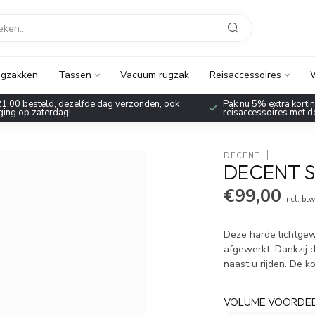
gzakken
Tassen
Vacuum rugzak
Reisaccessoires
W
1:00 besteld, dezelfde dag verzonden, ook
Pak nu 5% extra korting
ing op zaterdag!
reisaccessoires met 
DECENT
DECENT S
€99,00
Incl. bt
Deze harde lichtgew
afgewerkt. Dankzij d
naast u rijden. De k
VOLUME VOORDE