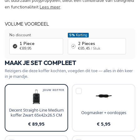
uit duurzaam polypropyleen, biedt een combinatie van stevigheid
en functionaliteit
Lees meer
.
VOLUME VOORDEEL
No discount
5%
Korting
1 Piece
2 Pieces
€89,95
€85,45
/ Stuk
MAAK JE SET COMPLEET
Reizigers die deze koffer kochten, voegden dit toe — alles in één keer
in je mandje.
JOUW KOFFER
Decent Straight-Line Medium
Oogmasker + oordopjes
koffer Zwart 65x42x26.5 CM
€ 89,95
€ 5,95