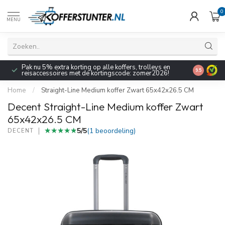
0
MENU
Pak nu 5% extra korting op alle koffers, trolleys en
9.5
reisaccessoires met de kortingscode: zomer2026!
Home
/
Straight-Line Medium koffer Zwart 65x42x26.5 CM
Decent Straight-Line Medium koffer Zwart
65x42x26.5 CM
★★★★★
★★★★★
5/5
(1 beoordeling)
DECENT