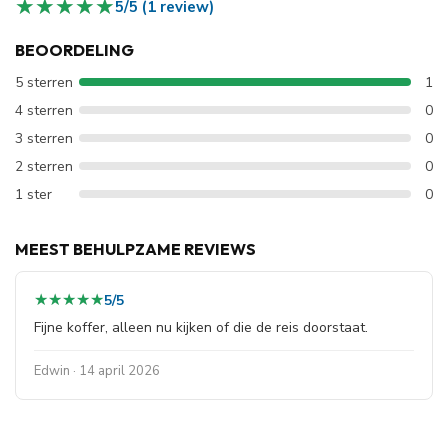
★★★★★
★★★★★
5/5 (1 review)
BEOORDELING
5 sterren
1
4 sterren
0
3 sterren
0
2 sterren
0
1 ster
0
MEEST BEHULPZAME REVIEWS
★★★★★
★★★★★
5/5
Fijne koffer, alleen nu kijken of die de reis doorstaat.
Edwin · 14 april 2026