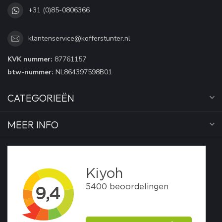
+31 (0)85-0806366
klantenservice@kofferstunter.nl
KVK nummer:
87761157
btw-nummer:
NL864397598B01
CATEGORIEËN
MEER INFO