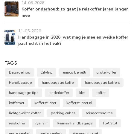
14-05-2026
Koffer onderhoud: zo gaat je reiskoffer jaren langer
mee
11-05-2026
Handbagage in 2026: wat mag je mee en welke koffer
past echt in het vak?
TAGS
BagageTips
Citytrip
enrico benetti
grote koffer
Handbagage
handbagage koffer
handbagage koffers
handbagage tips
kinderkoffer
klm
koffer
kofferset
kofferstunter
kofferstunter.nl
lichtgewicht koffer
packing cubes
reisaccessoires
reiskoffer
ryanair
Ryanair handbagage
TSA slot
underseater
underseaters
Vacuüm rugzak