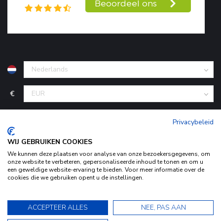
€
Privacybeleid
WIJ GEBRUIKEN COOKIES
We kunnen deze plaatsen voor analyse van onze bezoekersgegevens, om
onze website te verbeteren, gepersonaliseerde inhoud te tonen en om u
een geweldige website-ervaring te bieden. Voor meer informatie over de
cookies die we gebruiken opent u de instellingen.
© Copyright 2026 KofferStunter
- Powered by
Lightspeed
-
Door het gebruiken van onze website, ga je akkoord met het
Begingoed.nl design
gebruik van cookies om onze website te verbeteren.
ACCEPTEER ALLES
NEE, PAS AAN
Dit bericht verbergen