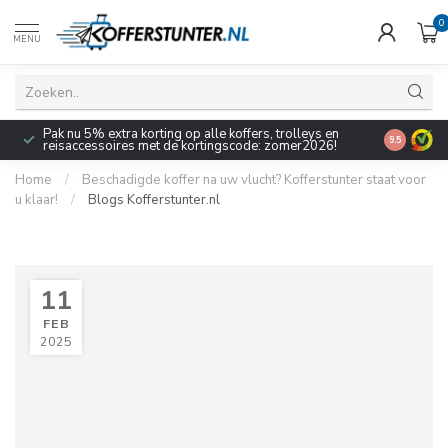
0
MENU
Pak nu 5% extra korting op alle koffers, trolleys en
9.5
reisaccessoires met de kortingscode: zomer2026!
Home
/
Beschadigde koffer na uw vlucht? Kofferstunter staat voor
u klaar!
/
Blogs Kofferstunter.nl
11
FEB
2025