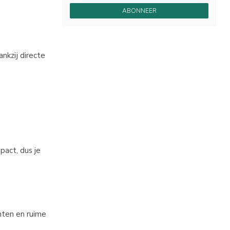
ABONNEER
nkzij directe
pact, dus je
chten en ruime