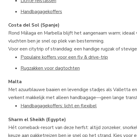
Lichte reistassen
Handbagagekoffers
Costa del Sol (Spanje)
Rond Málaga en Marbella blijft het aangenaam warm; ideaal voo
vluchten ben je snel op plek van bestemming.
Voor een citytrip of stranddag: een handige rugzak of stevig
Populaire koffers voor een fly & drive-trip
Rugzakken voor dagtochten
Malta
Met azuurblauwe baaien en levendige stadjes als Valletta en 
verkent makkelijk met alleen handbagage—geen lange transfe
Handbagagekoffers: licht en flexibel
Sharm el Sheikh (Egypte)
Hét comeback-resort van deze herfst: altijd zonzeker, snorkel
keuze aan pakketreizen ben je snel op het strand. Kies voor e