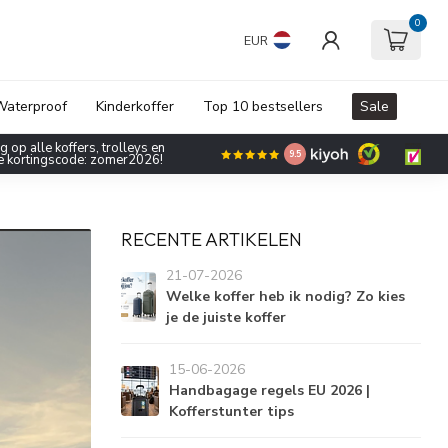
0
EUR
aterproof
Kinderkoffer
Top 10 bestsellers
Sale
 op alle koffers, trolleys en
9.5
de kortingscode: zomer2026!
RECENTE ARTIKELEN
21-07-2026
Welke koffer heb ik nodig? Zo kies
je de juiste koffer
15-06-2026
Handbagage regels EU 2026 |
Kofferstunter tips