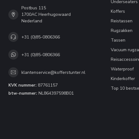
Underseaters
Postbus 115
Koffers
1700AC Heerhugowaard
Nederland
Reistassen
Rugzakken
+31 (0)85-0806366
Tassen
Vacuum rugza
+31 (0)85-0806366
Reisaccessoir
Waterproof
klantenservice@kofferstunter.nl
Kinderkoffer
KVK nummer:
87761157
Top 10 bestse
btw-nummer:
NL864397598B01