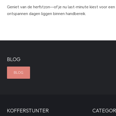
Geniet van de herfstzon—of je nu last-minute kiest voor een 
ontspannen dagen liggen binnen handbereik.
BLOG
BLOG
KOFFERSTUNTER
CATEGOR