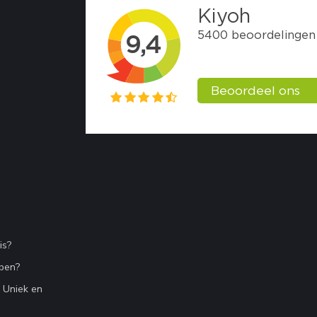
is?
bben?
n Uniek en