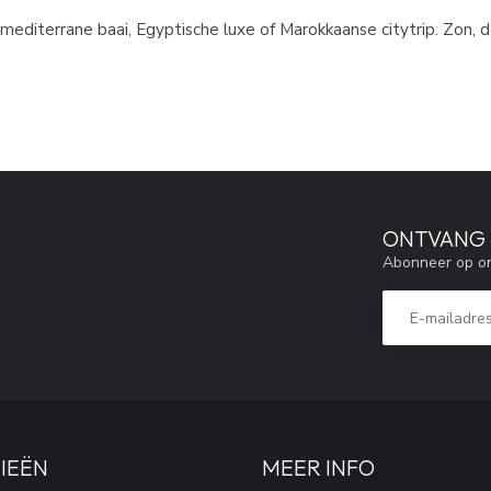
mediterrane baai, Egyptische luxe of Marokkaanse citytrip. Zon, d
ONTVANG 5
Abonneer op on
IEËN
MEER INFO