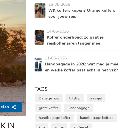
26-05-2026
WK koffers kopen? Oranje koffers
voor jouw reis
14-05-2026
Koffer onderhoud: zo gaat je
reiskoffer jaren langer mee
11-05-2026
Handbagage in 2026: wat mag je mee
en welke koffer past echt in het vak?
TAGS
BagageTips
Citytrip
easyjet
elen
grote koffer
Handbagage
handbagage koffer
handbagage koffers
K IN
klm
koffer
kofferset