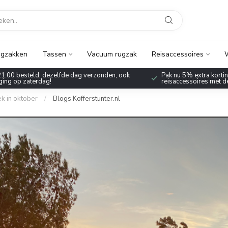
gzakken
Tassen
Vacuum rugzak
Reisaccessoires
W
1:00 besteld, dezelfde dag verzonden, ook
Pak nu 5% extra korting
ing op zaterdag!
reisaccessoires met 
k in oktober
/
Blogs Kofferstunter.nl