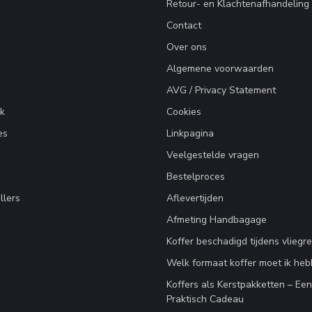
Retour- en Klachtenafhandeling
Contact
Over ons
Algemene voorwaarden
AVG / Privacy Statement
k
Cookies
es
Linkpagina
Veelgestelde vragen
Bestelproces
llers
Aflevertijden
Afmeting Handbagage
Koffer beschadigd tijdens vliegre
Welk formaat koffer moet ik he
Koffers als Kerstpakketten – Ee
Praktisch Cadeau