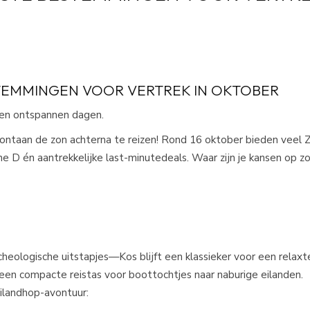
STEMMINGEN VOOR VERTREK IN OKTOBER
 en ontspannen dagen.
ntaan de zon achterna te reizen! Rond 16 oktober bieden veel Z
e D én aantrekkelijke last-minutedeals. Waar zijn je kansen op z
eologische uitstapjes—Kos blijft een klassieker voor een relaxte
een compacte reistas voor boottochtjes naar naburige eilanden.
eilandhop-avontuur: