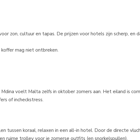
r zon, cultuur en tapas. De prijzen voor hotels zijn scherp, en da
e koffer mag niet ontbreken.
Mdina voelt Malta zelfs in oktober zomers aan. Het eiland is com
rs of incheckstress.
en tussen koraal, relaxen in een all-in hotel. Door de directe vlu
en ruime trolley voor je zomerse outfits (en snorkelspullen).