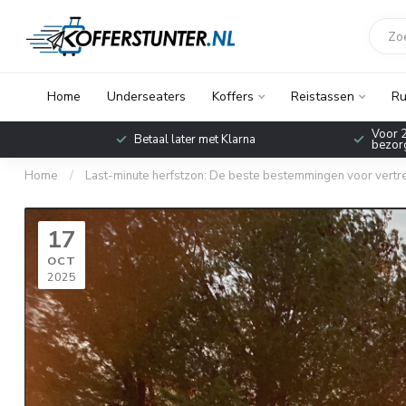
Home
Underseaters
Koffers
Reistassen
Ru
Voor 2
Betaal later met Klarna
bezorg
Home
/
Last-minute herfstzon: De beste bestemmingen voor vertre
17
OCT
2025