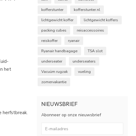
kofferstunter
kofferstunter.nl
lichtgewicht koffer
lichtgewicht koffers
packing cubes
reisaccessoires
reiskoffer
ryanair
Ryanair handbagage
TSA slot
uid-
underseater
underseaters
on het
Vacuüm rugzak
vueling
zomervakantie
NIEUWSBRIEF
 herfstbreak.
Abonneer op onze nieuwsbrief