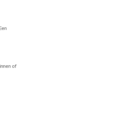
 Een
innen of