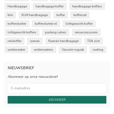
Handbagage
handbagage koffer
handbagage koffers
klm
KLM handbagage
koffer
kofferset
kofferstunter
kofferstunter.nl
lichtgewicht koffer
lichtgewicht koffers
packing cubes
reisaccessoires
reiskoffer
ryanair
Ryanair handbagage
TSA slot
underseater
underseaters
Vacuüm rugzak
vueling
NIEUWSBRIEF
Abonneer op onze nieuwsbrief
ABONNEER