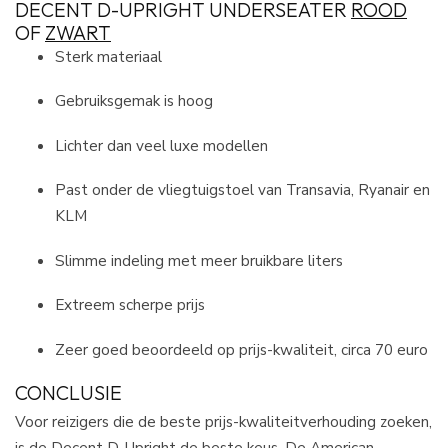
DECENT D-UPRIGHT UNDERSEATER
ROOD
OF
ZWART
Sterk materiaal
Gebruiksgemak is hoog
Lichter dan veel luxe modellen
Past onder de vliegtuigstoel van Transavia, Ryanair en
KLM
Slimme indeling met meer bruikbare liters
Extreem scherpe prijs
Zeer goed beoordeeld op prijs-kwaliteit, circa 70 euro
CONCLUSIE
Voor reizigers die de beste prijs-kwaliteitverhouding zoeken,
is de Decent D-Upright de beste keus. De American