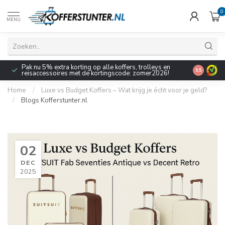
0
MENU
Pak nu 5% extra korting op alle koffers, trolleys en
9.5
reisaccessoires met de kortingscode: zomer2026!
Home
/
Luxe vs Budget Koffers – Wat krijg je écht voor je geld?
/
Blogs Kofferstunter.nl
02
DEC
2025