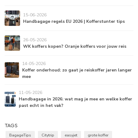
15-06-2026
Handbagage regels EU 2026 | Kofferstunter tips
26-05-2026
WK koffers kopen? Oranje koffers voor jouw reis
14-05-2026
Koffer onderhoud: zo gaat je reiskoffer jaren langer
mee
11-05-2026
Handbagage in 2026: wat mag je mee en welke koffer
past echt in het vak?
TAGS
BagageTips
Citytrip
easyjet
grote koffer