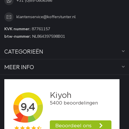
+31 (0)85-0806366
klantenservice@kofferstunter.nl
KVK nummer:
87761157
btw-nummer:
NL864397598B01
CATEGORIEËN
MEER INFO