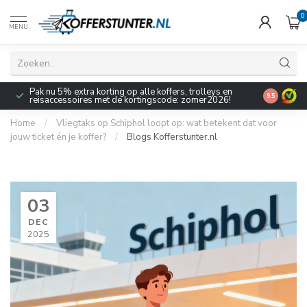
0
MENU
Pak nu 5% extra korting op alle koffers, trolleys en
9.5
reisaccessoires met de kortingscode: zomer2026!
Home
/
Vliegtaks op Schiphol loopt op: wat betekent dat voor
jouw ticket én je koffer?
/
Blogs Kofferstunter.nl
03
DEC
2025