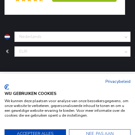
€
Privacybeleid
WIJ GEBRUIKEN COOKIES
We kunnen deze plaatsen voor analyse van onze bezoekersgegevens, om
onze website te verbeteren, gepersonaliseerde inhoud te tonen en om u
© Copyright 2026 KofferStunter
- Powered by
Lightspeed
-
een geweldige website-ervaring te bieden. Voor meer informatie over de
Begingoed.nl design
cookies die we gebruiken opent u de instellingen.
Door het gebruiken van onze website, ga je akkoord met het
gebruik van cookies om onze website te verbeteren.
ACCEPTEER ALLES
NEE, PAS AAN