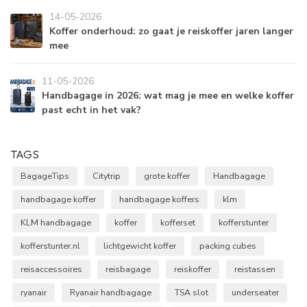
14-05-2026
Koffer onderhoud: zo gaat je reiskoffer jaren langer
mee
11-05-2026
Handbagage in 2026: wat mag je mee en welke koffer
past echt in het vak?
TAGS
BagageTips
Citytrip
grote koffer
Handbagage
handbagage koffer
handbagage koffers
klm
KLM handbagage
koffer
kofferset
kofferstunter
kofferstunter.nl
lichtgewicht koffer
packing cubes
reisaccessoires
reisbagage
reiskoffer
reistassen
ryanair
Ryanair handbagage
TSA slot
underseater