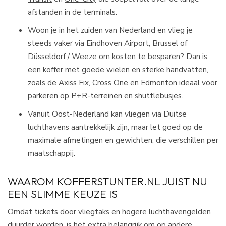
afstanden in de terminals.​
Woon je in het zuiden van Nederland en vlieg je
steeds vaker via Eindhoven Airport, Brussel of
Düsseldorf / Weeze om kosten te besparen? Dan is
een koffer met goede wielen en sterke handvatten,
zoals de
Axiss Fix
,
Cross One
en
Edmonton
ideaal voor
parkeren op P+R-terreinen en shuttlebusjes.​
Vanuit Oost-Nederland kan vliegen via Duitse
luchthavens aantrekkelijk zijn, maar let goed op de
maximale afmetingen en gewichten; die verschillen per
maatschappij.​
WAAROM KOFFERSTUNTER.NL JUIST NU
EEN SLIMME KEUZE IS
Omdat tickets door vliegtaks en hogere luchthavengelden
duurder worden, is het extra belangrijk om op andere