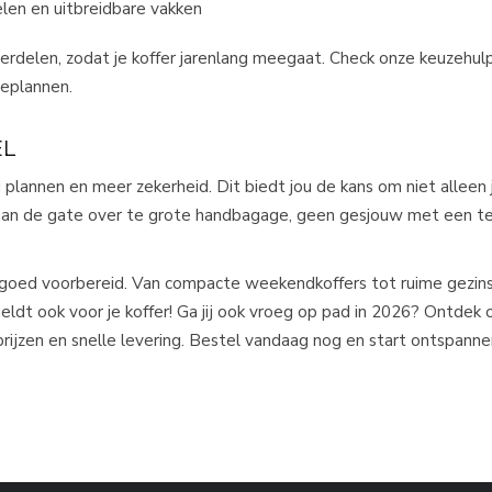
len en uitbreidbare vakken
delen, zodat je koffer jarenlang meegaat. Check onze keuzehulp 
ieplannen.
EL
 plannen en meer zekerheid. Dit biedt jou de kans om niet alleen 
aan de gate over te grote handbagage, geen gesjouw met een te 
 goed voorbereid. Van compacte weekendkoffers tot ruime gezins
geldt ook voor je koffer! Ga jij ook vroeg op pad in 2026? Ontdek
rijzen en snelle levering. Bestel vandaag nog en start ontspanne