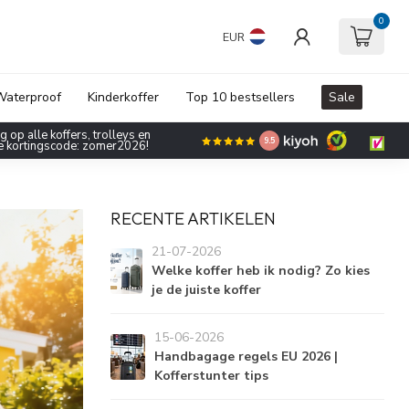
0
EUR
aterproof
Kinderkoffer
Top 10 bestsellers
Sale
 op alle koffers, trolleys en
9.5
de kortingscode: zomer2026!
RECENTE ARTIKELEN
21-07-2026
Welke koffer heb ik nodig? Zo kies
je de juiste koffer
15-06-2026
Handbagage regels EU 2026 |
Kofferstunter tips