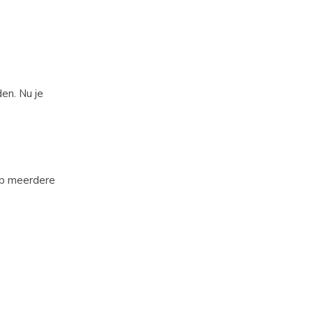
en. Nu je
op meerdere