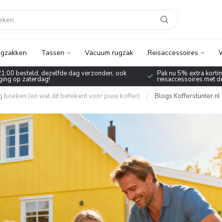
gzakken
Tassen
Vacuum rugzak
Reisaccessoires
W
1:00 besteld, dezelfde dag verzonden, ook
Pak nu 5% extra korting
ing op zaterdag!
reisaccessoires met 
oeken (en wat dit betekent voor jouw koffer)
/
Blogs Kofferstunter.nl