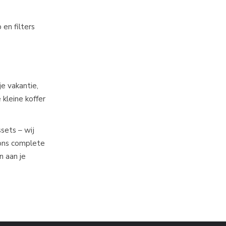
en filters
je vakantie,
kleine koffer
sets – wij
 ons complete
n aan je