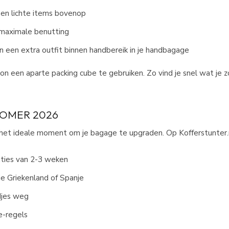
r en lichte items bovenop
 maximale benutting
 een extra outfit binnen handbereik in je handbagage​
n een aparte packing cube te gebruiken. Zo vind je snel wat je zo
ZOMER 2026
 het ideale moment om je bagage te upgraden. Op Kofferstunter.n
nties van 2-3 weken
e Griekenland of Spanje
djes weg
e-regels