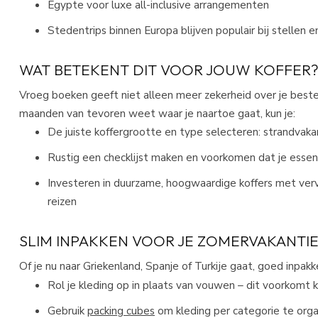
Egypte voor luxe all-inclusive arrangementen
Stedentrips binnen Europa blijven populair bij stellen 
WAT BETEKENT DIT VOOR JOUW KOFFER
Vroeg boeken geeft niet alleen meer zekerheid over je best
maanden van tevoren weet waar je naartoe gaat, kun je:
De juiste koffergrootte en type selecteren: strandvakan
Rustig een checklijst maken en voorkomen dat je essen
Investeren in duurzame, hoogwaardige koffers met ver
reizen​
SLIM INPAKKEN VOOR JE ZOMERVAKANTI
Of je nu naar Griekenland, Spanje of Turkije gaat, goed inpakk
Rol je kleding op in plaats van vouwen – dit voorkomt 
Gebruik
packing cubes
om kleding per categorie te orga