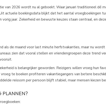
ie van 2026 wordt nu al geboekt. Waar januari traditioneel dé
r. Uit actuele boekingsdata blijkt dat het aantal vroegboekingen t
n vorig jaar. Zekerheid en bewuste keuzes staan centraal, en dez
nd als de maand voor last minute herfstvakanties, maar nu wordt
ureaus zien dat vooral stellen en vriendengroepen deze trend ve
ooruit.​
ekerheid is belangrijker geworden. Reizigers willen vroeg hun fav
r vroeg te boeken profiteren vakantiegangers van betere beschik
delde reissom per persoon blijft stabiel, maar mensen kiezen be
G PLANNEN?
 vroegboeken: