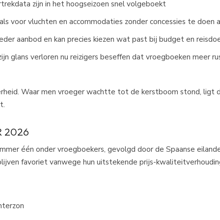
rtrekdata zijn in het hoogseizoen snel volgeboekt
 deals voor vluchten en accommodaties zonder concessies te doen 
eder aanbod en kan precies kiezen wat past bij budget en reisdo
ijn glans verloren nu reizigers beseffen dat vroegboeken meer ru
rheid. Waar men vroeger wachtte tot de kerstboom stond, ligt 
.​
 2026
 nummer één onder vroegboekers, gevolgd door de Spaanse eiland
blijven favoriet vanwege hun uitstekende prijs-kwaliteitverhoudi
nterzon