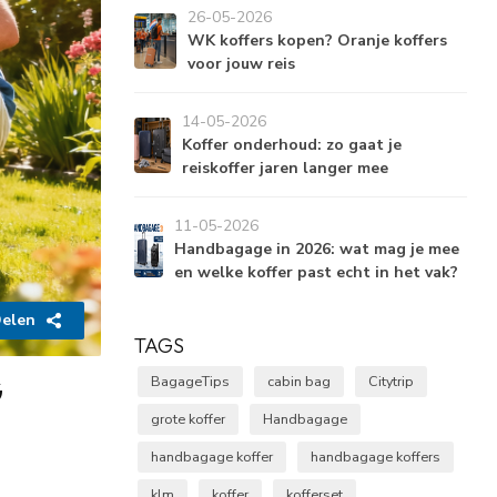
26-05-2026
WK koffers kopen? Oranje koffers
voor jouw reis
14-05-2026
Koffer onderhoud: zo gaat je
reiskoffer jaren langer mee
11-05-2026
Handbagage in 2026: wat mag je mee
en welke koffer past echt in het vak?
elen
TAGS
G
BagageTips
cabin bag
Citytrip
grote koffer
Handbagage
handbagage koffer
handbagage koffers
klm
koffer
kofferset