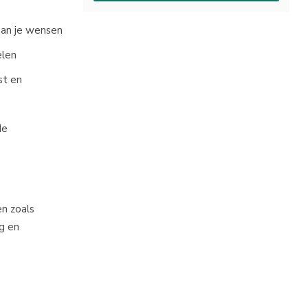
aan je wensen
elen
st en
de
en zoals
ng en