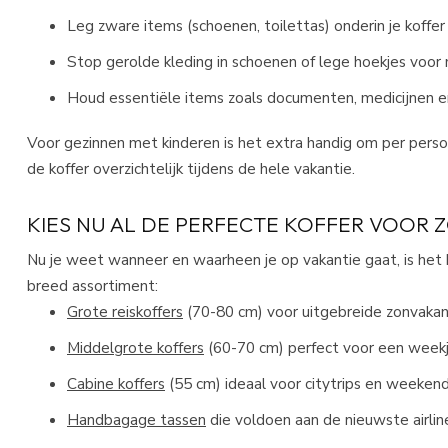
Leg zware items (schoenen, toilettas) onderin je koffe
Stop gerolde kleding in schoenen of lege hoekjes voor
Houd essentiële items zoals documenten, medicijnen en
Voor gezinnen met kinderen is het extra handig om per persoo
de koffer overzichtelijk tijdens de hele vakantie.​
KIES NU AL DE PERFECTE KOFFER VOOR 
Nu je weet wanneer en waarheen je op vakantie gaat, is het
breed assortiment:
Grote reiskoffers
(70-80 cm) voor uitgebreide zonvaka
Middelgrote koffers
(60-70 cm) perfect voor een weekj
Cabine koffers
(55 cm) ideaal voor citytrips en weeken
Handbagage tassen
die voldoen aan de nieuwste airlin