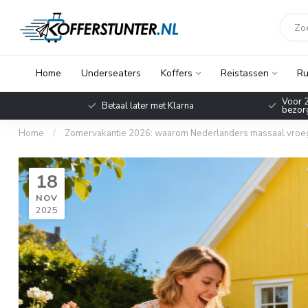
Home
Underseaters
Koffers
Reistassen
Ru
Voor 2
Betaal later met Klarna
bezorg
Home
/
Zomervakantie 2026: waarom Nederlanders massaal vroeg b
18
NOV
2025