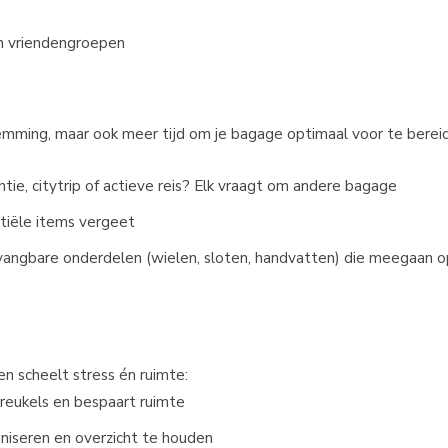
en vriendengroepen​
?
emming, maar ook meer tijd om je bagage optimaal voor te bereid
tie, citytrip of actieve reis? Elk vraagt om andere bagage
tiële items vergeet
vangbare onderdelen (wielen, sloten, handvatten) die meegaan 
E
en scheelt stress én ruimte:
kreukels en bespaart ruimte
niseren en overzicht te houden