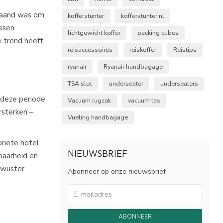
 maand was om
kofferstunter
kofferstunter.nl
ussen
lichtgewicht koffer
packing cubes
e trend heeft
reisaccessoires
reiskoffer
Reistips
ryanair
Ryanair handbagage
TSA slot
underseater
underseaters
 deze periode
Vacuüm rugzak
vacuum tas
rsterken –
Vueling handbagage
oriete hotel
NIEUWSBRIEF
baarheid en
wuster.​
Abonneer op onze nieuwsbrief
ABONNEER