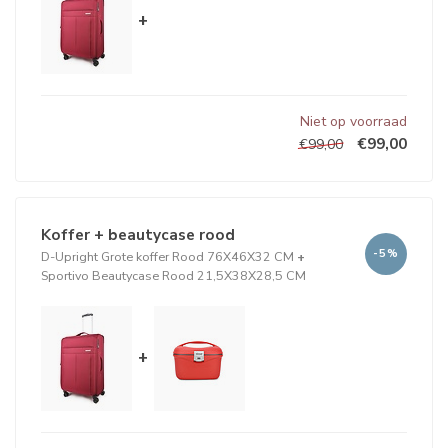
+
Niet op voorraad
€99,00
€99,00
Koffer + beautycase rood
-5%
D-Upright Grote koffer Rood 76X46X32 CM
+
Sportivo Beautycase Rood 21,5X38X28,5 CM
+