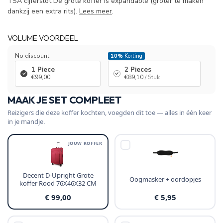
TSA cijferslot De grote koffer is expandable (groter te maken
dankzij een extra rits).
Lees meer
.
VOLUME VOORDEEL
No discount
10%
Korting
1 Piece
2 Pieces
€99,00
€89,10
/ Stuk
MAAK JE SET COMPLEET
Reizigers die deze koffer kochten, voegden dit toe — alles in één keer
in je mandje.
JOUW KOFFER
Decent D-Upright Grote
Oogmasker + oordopjes
koffer Rood 76X46X32 CM
€ 99,00
€ 5,95