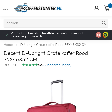
0
MENU
Pak nu 5% extra korting op alle koffers, trolleys en
9.5
reisaccessoires met de kortingscode: zomer2026!
Home
/
D-Upright Grote koffer Rood 76X46X32 CM
Decent D-Upright Grote koffer Rood
76X46X32 CM
★★★★★
★★★★★
5/5
(2 beoordelingen)
DECENT