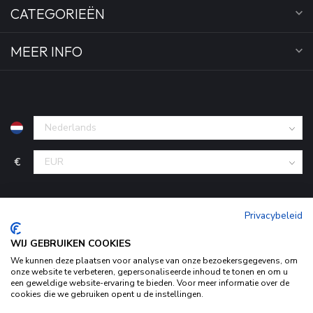
CATEGORIEËN
MEER INFO
€
Privacybeleid
WIJ GEBRUIKEN COOKIES
We kunnen deze plaatsen voor analyse van onze bezoekersgegevens, om
onze website te verbeteren, gepersonaliseerde inhoud te tonen en om u
een geweldige website-ervaring te bieden. Voor meer informatie over de
© Copyright 2026 KofferStunter
- Powered by
Lightspeed
-
cookies die we gebruiken opent u de instellingen.
Begingoed.nl design