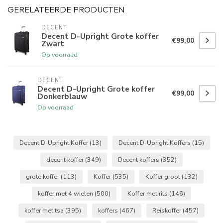
GERELATEERDE PRODUCTEN
DECENT
Decent D-Upright Grote koffer
€99,00
Zwart
Op voorraad
DECENT
Decent D-Upright Grote koffer
€99,00
Donkerblauw
Op voorraad
Decent D-Upright Koffer
(13)
Decent D-Upright Koffers
(15)
decent koffer
(349)
Decent koffers
(352)
grote koffer
(113)
Koffer
(535)
Koffer groot
(132)
koffer met 4 wielen
(500)
Koffer met rits
(146)
koffer met tsa
(395)
koffers
(467)
Reiskoffer
(457)