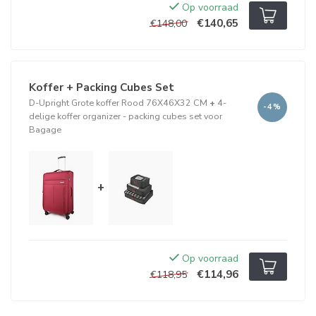
Op voorraad
€140,65
€148,00
Koffer + Packing Cubes Set
D-Upright Grote koffer Rood 76X46X32 CM
+
4-
-4%
delige koffer organizer - packing cubes set voor
Bagage
+
Op voorraad
€114,96
€118,95