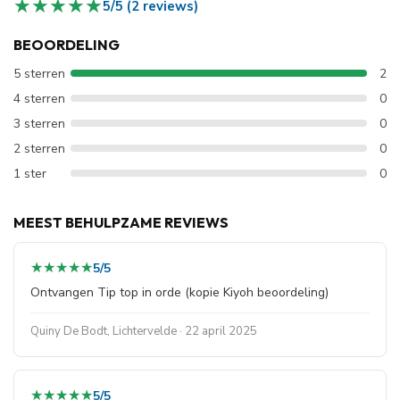
★★★★★
★★★★★
5/5 (2 reviews)
BEOORDELING
5 sterren
2
4 sterren
0
3 sterren
0
2 sterren
0
1 ster
0
MEEST BEHULPZAME REVIEWS
★★★★★
★★★★★
5/5
Ontvangen Tip top in orde (kopie Kiyoh beoordeling)
Quiny De Bodt, Lichtervelde · 22 april 2025
★★★★★
★★★★★
5/5