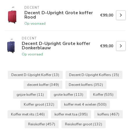
DECENT
Decent D-Upright Grote koffer
€99,00
Rood
Op voorraad
DECENT
Decent D-Upright Grote koffer
€99,00
Donkerblauw
Op voorraad
Decent D-Upright Koffer
(13)
Decent D-Upright Koffers
(15)
decent koffer
(349)
Decent koffers
(352)
grijze koffer
(11)
grote koffer
(113)
Koffer
(535)
Koffer groot
(132)
koffer met 4 wielen
(500)
Koffer met rits
(146)
koffer met tsa
(395)
koffers
(467)
Reiskoffer
(457)
Reiskoffer groot
(132)