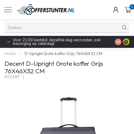
0
MENU
Voor 21:00 besteld, dezelfde dag verzonden, ook
Pak nu 5% 
9.5
bezorging op zaterdag!
reisacces
Home
/
D-Upright Grote koffer Grijs 76X46X32 CM
Decent D-Upright Grote koffer Grijs
76X46X32 CM
DECENT