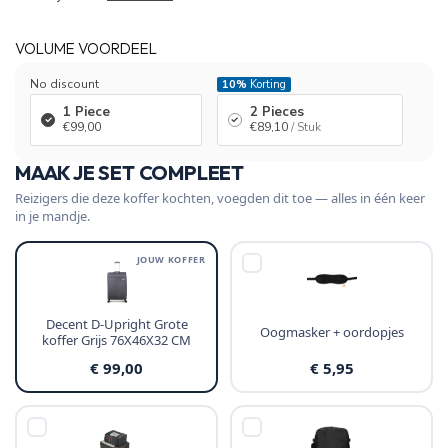
VOLUME VOORDEEL
No discount
10%
Korting
1 Piece
2 Pieces
€99,00
€89,10
/ Stuk
MAAK JE SET COMPLEET
Reizigers die deze koffer kochten, voegden dit toe — alles in één keer
in je mandje.
JOUW KOFFER
Decent D-Upright Grote
Oogmasker + oordopjes
koffer Grijs 76X46X32 CM
€ 99,00
€ 5,95