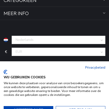
CATEGORIEËN
MEER INFO
€
Privacybeleid
WIJ GEBRUIKEN COOKIES
We kunnen deze plaatsen voor analyse van onze bezoekersgegevens, om
onze website te verbeteren, gepersonaliseerde inhoud te tonen en om u
een geweldige website-ervaring te bieden. Voor meer informatie over de
cookies die we gebruiken opent u de instellingen.
© Copyright 2026 KofferStunter
- Powered by
Lightspeed
-
Begingoed.nl design
Door het gebruiken van onze website, ga je akkoord met het
gebruik van cookies om onze website te verbeteren.