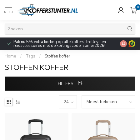
0
MENU
Pak nu 5% extra korting op alle koffers, trolleys en
9.5
reisaccessoires met de kortingscode: zomer2026!
Home
/
Tags
/
Stoffen koffer
STOFFEN KOFFER
FILTERS