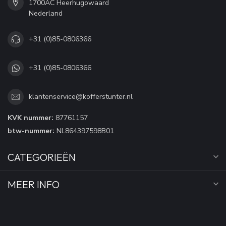
1700AC Heerhugowaard
Nederland
+31 (0)85-0806366
+31 (0)85-0806366
klantenservice@kofferstunter.nl
KVK nummer:
87761157
btw-nummer:
NL864397598B01
CATEGORIEËN
MEER INFO