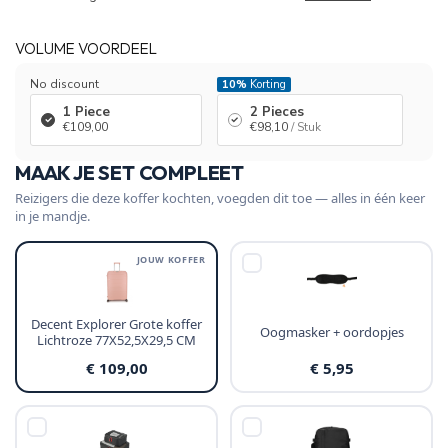
VOLUME VOORDEEL
No discount
10%
Korting
1 Piece
2 Pieces
€109,00
€98,10
/ Stuk
MAAK JE SET COMPLEET
Reizigers die deze koffer kochten, voegden dit toe — alles in één keer
in je mandje.
JOUW KOFFER
Decent Explorer Grote koffer
Oogmasker + oordopjes
Lichtroze 77X52,5X29,5 CM
€ 109,00
€ 5,95