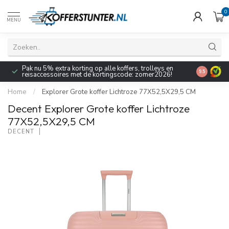
0
MENU
Pak nu 5% extra korting op alle koffers, trolleys en
9.5
reisaccessoires met de kortingscode: zomer2026!
Home
/
Explorer Grote koffer Lichtroze 77X52,5X29,5 CM
Decent Explorer Grote koffer Lichtroze
77X52,5X29,5 CM
DECENT