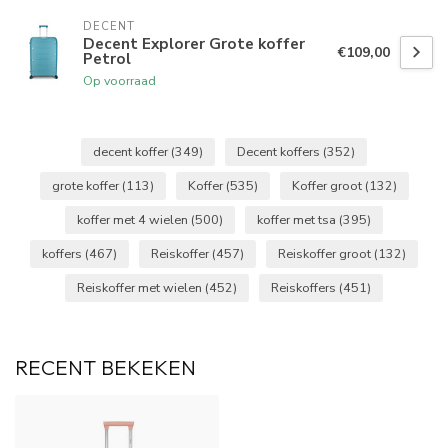
DECENT
Decent Explorer Grote koffer
€109,00
Petrol
Op voorraad
decent koffer
(349)
Decent koffers
(352)
grote koffer
(113)
Koffer
(535)
Koffer groot
(132)
koffer met 4 wielen
(500)
koffer met tsa
(395)
koffers
(467)
Reiskoffer
(457)
Reiskoffer groot
(132)
Reiskoffer met wielen
(452)
Reiskoffers
(451)
RECENT BEKEKEN