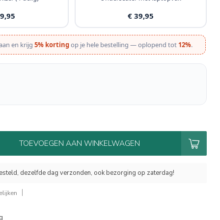
19,95
€ 39,95
aan en krijg
5% korting
op je hele bestelling — oplopend tot
12%
.
TOEVOEGEN AAN WINKELWAGEN
esteld, dezelfde dag verzonden, ook bezorging op zaterdag!
lijken
g