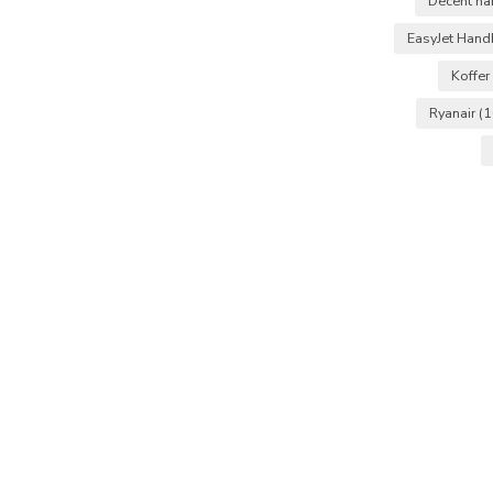
Decent h
EasyJet Han
Koffer
Ryanair
(1