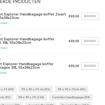
ERDE PRODUCTEN
NT
t Explorer Handbagage koffer Zwart
€69,00
BEKIJKEN
55x38x23cm
rraad
NT
t Explorer Handbagage koffer
€69,00
BEKIJKEN
l 38L 55x38x23cm
rraad
T
t Explorer Handbagage koffer
€69,00
BEKIJKEN
agne 38L 55x38x23cm
rraad
0 x 23
(84)
55 x 40 x 20 cm
(91)
55 x 40 x 20cm
(92)
0cm
(92)
56 x 45 x 25
(118)
Corendon handbagage
(94)