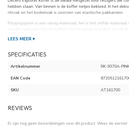
Decent Explorer koffer is de ideale metgezel voor reizigers die 
hebben staan. Van binnen is de koffer netjes bekleed. In het dek
ritsvak en het bodemvak is voorzien van elastische pakbanden.
Polypropyleen is een stevig materiaal, het is het zelfde materiaa
werden gemaakt. Om de koffers niet te zwaar te maken wordt de
waardoor het materiaal in het midden een beetje buigzaam is. Hier
LEES MEER ▾
zeker niet minder stevig.
SPECIFICATIES
KENMERKEN EXPLORER HANDBAGAGE KOFFER
Artikelnummer
RK-9370A-PIN
Materiaal
Polypropyleen
Type
Handbagage
EAN Code
872051216170
Afmeting buitenmaat
55x37,5x23 cm
Gewicht
2000 gram
SKU
AT161700
Inhoud
38 Liter
Sluiting
TSA-cijferslot
REVIEWS
Trolleysysteem
Trekstang, 4-wielen
(Fabrieks)Garantie
2 jaar
Er zijn nog geen beoordelingen voor dit product. Wees de eerste!