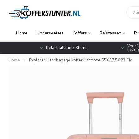
Home
Underseaters
Koffers
Reistassen
Ru
Voor 2
Betaal later met Klarna
bezorg
Home
/
Explorer Handbagage koffer Lichtroze 55X37,5X23 CM