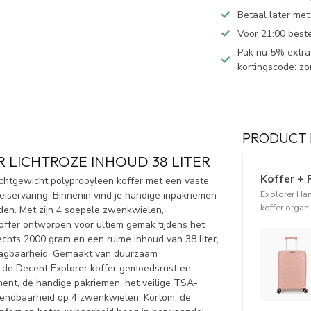
Betaal later met
Voor 21:00 best
Pak nu 5% extra 
kortingscode: z
PRODUCT 
LICHTROZE INHOUD 38 LITER
Koffer + 
chtgewicht polypropyleen koffer met een vaste
Explorer Ha
reiservaring. Binnenin vind je handige inpakriemen
koffer organ
ouden. Met zijn 4 soepele zwenkwielen,
koffer ontworpen voor ultiem gemak tijdens het
echts 2000 gram en een ruime inhoud van 38 liter,
draagbaarheid. Gemaakt van duurzaam
t de Decent Explorer koffer gemoedsrust en
ent, de handige pakriemen, het veilige TSA-
 wendbaarheid op 4 zwenkwielen. Kortom, de