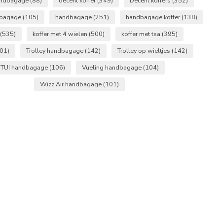
andbagage
(88)
decent koffer
(349)
Decent koffers
(352)
dbagage
(105)
handbagage
(251)
handbagage koffer
(138)
(535)
koffer met 4 wielen
(500)
koffer met tsa
(395)
01)
Trolley handbagage
(142)
Trolley op wieltjes
(142)
TUI handbagage
(106)
Vueling handbagage
(104)
Wizz Air handbagage
(101)