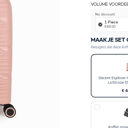
VOLUME VOORDE
No discount
1 Piece
€69,00
MAAK JE SET
Reizigers die deze kof
Decent Explorer
Lichtroze 
€ 
Koffer organ