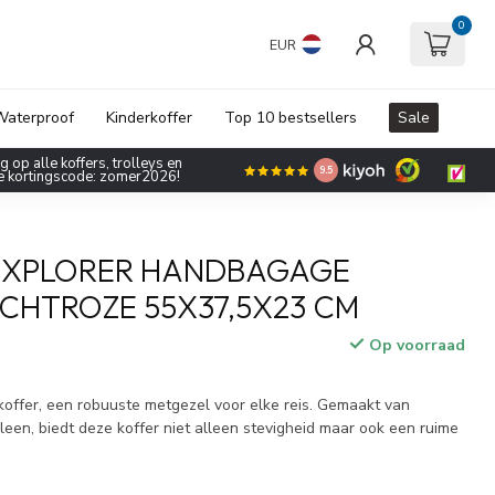
0
EUR
aterproof
Kinderkoffer
Top 10 bestsellers
Sale
 op alle koffers, trolleys en
9.5
de kortingscode: zomer2026!
EXPLORER HANDBAGAGE
ICHTROZE 55X37,5X23 CM
Op voorraad
w
koffer, een robuuste metgezel voor elke reis. Gemaakt van
een, biedt deze koffer niet alleen stevigheid maar ook een ruime