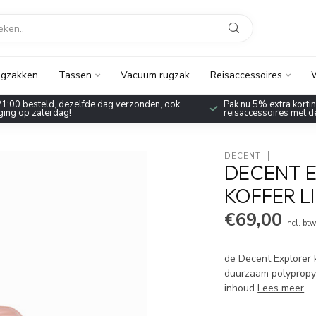
gzakken
Tassen
Vacuum rugzak
Reisaccessoires
W
1:00 besteld, dezelfde dag verzonden, ook
Pak nu 5% extra korting
ing op zaterdag!
reisaccessoires met 
DECENT
DECENT 
KOFFER L
€69,00
Incl. bt
de Decent Explorer 
duurzaam polypropyl
inhoud
Lees meer
.