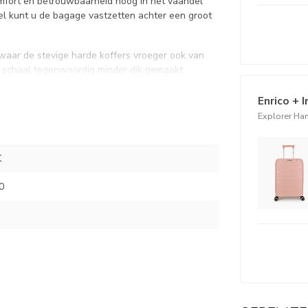
comfort en betrouwbaarheid hoog in het vaandel
sel kunt u de bagage vastzetten achter een groot
l waar de stevige harde koffers vroeger ook van
 schaal tegenwoordig minder dik gemaakt,
door zijn de koffers lichter dan vroeger maar
Enrico + 
Explorer Ha
 LICHTROZE INHOUD 38 LITER:
K
0