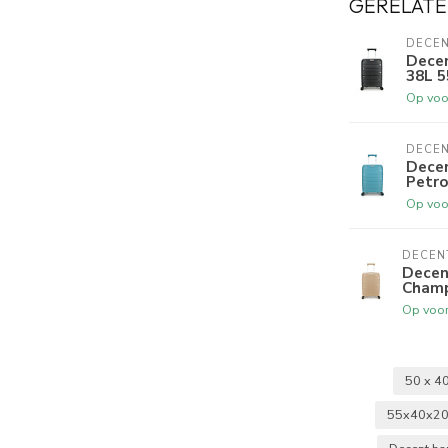
GERELATE
DECE
Decen
llen
38L 
Op voo
DECE
000).
Decen
Petro
van het slot) naar beneden.
Op voo
code op, probeer de wieltjes niet meer aan te
ot) weer terug omhoog.
DECEN
eltjes draait of de koffer dicht doet eerst of het
Decen
Champ
at!
Op voo
aan. Als extra controle de volgende stappen
 slot dicht blijft. Draai hem weer naar de door u
50 x 4
55x40x2