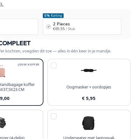
EL
5%
Korting
2 Pieces
€65,55
/ Stuk
 COMPLEET
fer kochten, voegden dit toe — alles in één keer in je mandje.
JOUW KOFFER
 Handbagage koffer
Oogmasker + oordopjes
55X37,5X23 CM
69,00
€ 5,95
izer (4-delig)
Underseater met laptopvak