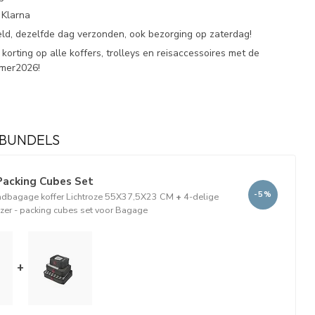
 Klarna
eld, dezelfde dag verzonden, ook bezorging op zaterdag!
korting op alle koffers, trolleys en reisaccessoires met de
omer2026!
BUNDELS
Packing Cubes Set
-5%
ndbagage koffer Lichtroze 55X37,5X23 CM
+
4-delige
izer - packing cubes set voor Bagage
+