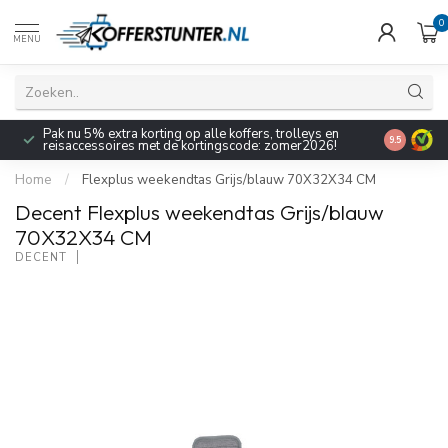
0
MENU
Pak nu 5% extra korting op alle koffers, trolleys en
9.5
reisaccessoires met de kortingscode: zomer2026!
Home
/
Flexplus weekendtas Grijs/blauw 70X32X34 CM
Decent Flexplus weekendtas Grijs/blauw
70X32X34 CM
DECENT