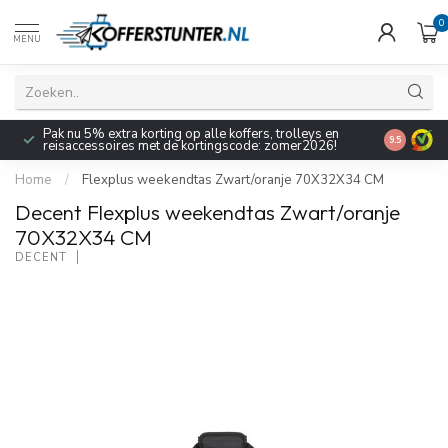
0
MENU
Pak nu 5% extra korting op alle koffers, trolleys en
9.5
reisaccessoires met de kortingscode: zomer2026!
Home
/
Flexplus weekendtas Zwart/oranje 70X32X34 CM
Decent Flexplus weekendtas Zwart/oranje
70X32X34 CM
DECENT